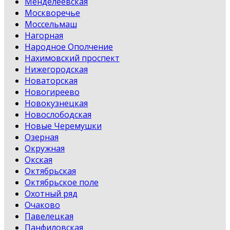
Менделеевская
Москворечье
Моссельмаш
Нагорная
Народное Ополчение
Нахимовский проспект
Нижегородская
Новаторская
Новогиреево
Новокузнецкая
Новослободская
Новые Черемушки
Озерная
Окружная
Окская
Октябрьская
Октябрьское поле
Охотный ряд
Очаково
Павелецкая
Панфиловская