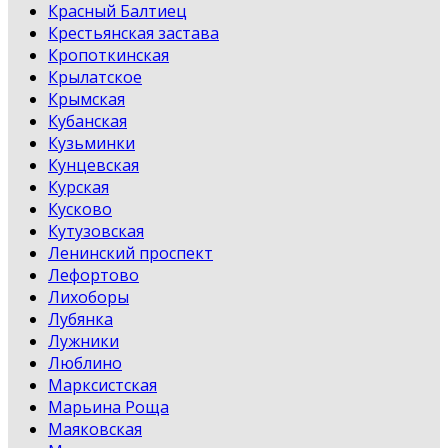
Красный Балтиец
Крестьянская застава
Кропоткинская
Крылатское
Крымская
Кубанская
Кузьминки
Кунцевская
Курская
Кусково
Кутузовская
Ленинский проспект
Лефортово
Лихоборы
Лубянка
Лужники
Люблино
Марксистская
Марьина Роща
Маяковская