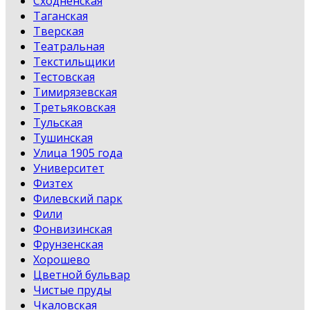
Сходненская
Таганская
Тверская
Театральная
Текстильщики
Тестовская
Тимирязевская
Третьяковская
Тульская
Тушинская
Улица 1905 года
Университет
Физтех
Филевский парк
Фили
Фонвизинская
Фрунзенская
Хорошево
Цветной бульвар
Чистые пруды
Чкаловская