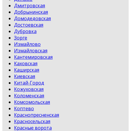
Дмитровская
Добрынинская
Домодедовская
Достоевская
Дубровка
Зорге
Измайлово
Измайловская
Кантемировская
Каховская
Каширская
Киевская
Китай-Город
Кожуховская
Коломенская
Комсомольская
Коптево
Краснопресненская
Красносельская
Красные ворота