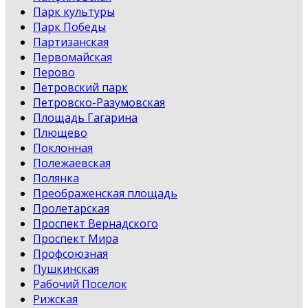
Парк культуры
Парк Победы
Партизанская
Первомайская
Перово
Петровский парк
Петровско-Разумовская
Площадь Гагарина
Плющево
Поклонная
Полежаевская
Полянка
Преображенская площадь
Пролетарская
Проспект Вернадского
Проспект Мира
Профсоюзная
Пушкинская
Рабочий Поселок
Рижская