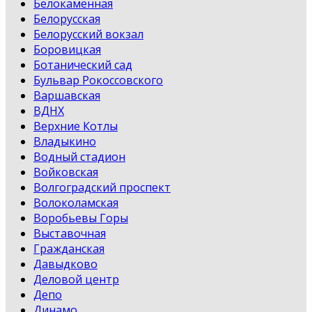
Белокаменная
Белорусская
Белорусский вокзал
Боровицкая
Ботанический сад
Бульвар Рокоссовского
Варшавская
ВДНХ
Верхние Котлы
Владыкино
Водный стадион
Войковская
Волгоградский проспект
Волоколамская
Воробьевы Горы
Выставочная
Гражданская
Давыдково
Деловой центр
Депо
Динамо