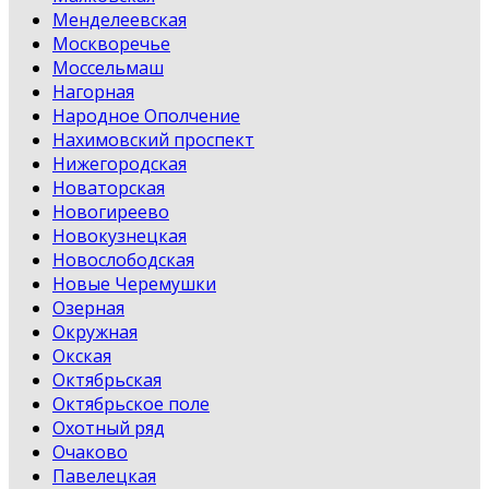
Менделеевская
Москворечье
Моссельмаш
Нагорная
Народное Ополчение
Нахимовский проспект
Нижегородская
Новаторская
Новогиреево
Новокузнецкая
Новослободская
Новые Черемушки
Озерная
Окружная
Окская
Октябрьская
Октябрьское поле
Охотный ряд
Очаково
Павелецкая