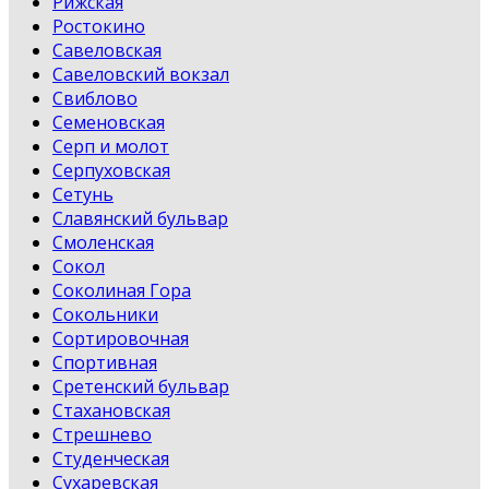
Рижская
Ростокино
Савеловская
Савеловский вокзал
Свиблово
Семеновская
Серп и молот
Серпуховская
Сетунь
Славянский бульвар
Смоленская
Сокол
Соколиная Гора
Сокольники
Сортировочная
Спортивная
Сретенский бульвар
Стахановская
Стрешнево
Студенческая
Сухаревская