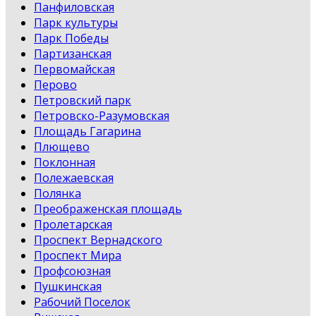
Панфиловская
Парк культуры
Парк Победы
Партизанская
Первомайская
Перово
Петровский парк
Петровско-Разумовская
Площадь Гагарина
Плющево
Поклонная
Полежаевская
Полянка
Преображенская площадь
Пролетарская
Проспект Вернадского
Проспект Мира
Профсоюзная
Пушкинская
Рабочий Поселок