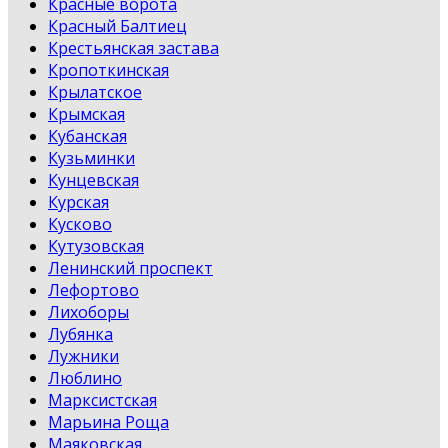
Красные ворота
Красный Балтиец
Крестьянская застава
Кропоткинская
Крылатское
Крымская
Кубанская
Кузьминки
Кунцевская
Курская
Кусково
Кутузовская
Ленинский проспект
Лефортово
Лихоборы
Лубянка
Лужники
Люблино
Марксистская
Марьина Роща
Маяковская