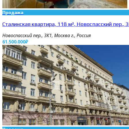
Продажа
Сталинская квартира, 118 м², Новоспасский пер., 
Новоспасский пер., 3К1, Москва г., Россия
61.500.000₽