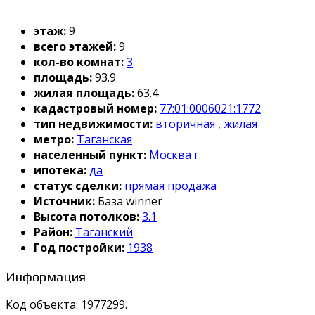
этаж:
9
всего этажей:
9
кол-во комнат:
3
площадь:
93.9
жилая площадь:
63.4
кадастровый номер:
77:01:0006021:1772
тип недвижимости:
вторичная
,
жилая
метро:
Таганская
населенный пункт:
Москва г.
ипотека:
да
статус сделки:
прямая продажа
Источник:
База winner
Высота потолков:
3.1
Район:
Таганский
Год постройки:
1938
Информация
Код объекта: 1977299.