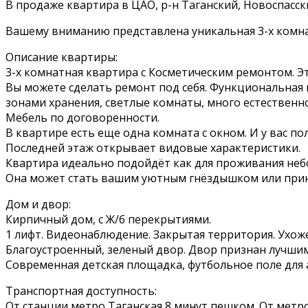
В продаже квартира в ЦАО, р-н Таганский, Новоспасски
Вашему вниманию представлена уникальная 3-х комнат
Описание квартиры:
3-х комнатная квартира с Косметическим ремонтом. Э
Вы можете сделать ремонт под себя. Функциональная
зонами хранения, светлые комнаты, много естественно
Мебель по договоренности.
В квартире есть еще одна комната с окном. И у вас п
Последней этаж открывает видовые характеристики.
Квартира идеально подойдёт как для проживания небо
Она может стать вашим уютным гнёздышком или прин
Дом и двор:
Кирпичный дом, с Ж/б перекрытиями.
1 лифт. Видеонаблюдение. Закрытая территория. Ухож
Благоустроенный, зеленый двор. Двор признан лучшим
Современная детская площадка, футбольное поле для 
Транспортная доступность:
От станции метро Таганская 8 минут пешком. От метр