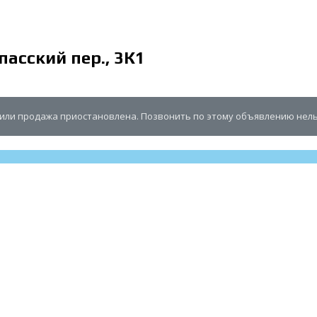
пасский пер., 3К1
или продажа приостановлена. Позвонить по этому объявлению нель