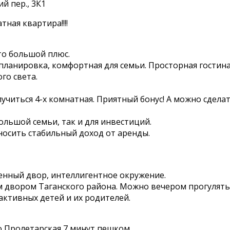
й пер., 3К1
ная квартира!!!!
то большой плюс.
 планировка, комфортная для семьи. Просторная гости
го света.
олучиться 4-х комнатная. Приятный бонус! А можно сдел
льшой семьи, так и для инвестиций.
осить стабильный доход от аренды.
енный двор, интеллигентное окружение.
 двором Таганского района. Можно вечером прогулятьс
активных детей и их родителей.
о Пролетарская 7 минут пешком.