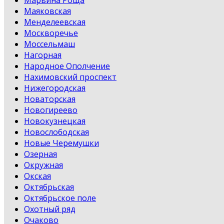
Марьина Роща
Маяковская
Менделеевская
Москворечье
Моссельмаш
Нагорная
Народное Ополчение
Нахимовский проспект
Нижегородская
Новаторская
Новогиреево
Новокузнецкая
Новослободская
Новые Черемушки
Озерная
Окружная
Окская
Октябрьская
Октябрьское поле
Охотный ряд
Очаково