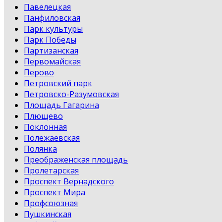
Павелецкая
Панфиловская
Парк культуры
Парк Победы
Партизанская
Первомайская
Перово
Петровский парк
Петровско-Разумовская
Площадь Гагарина
Плющево
Поклонная
Полежаевская
Полянка
Преображенская площадь
Пролетарская
Проспект Вернадского
Проспект Мира
Профсоюзная
Пушкинская