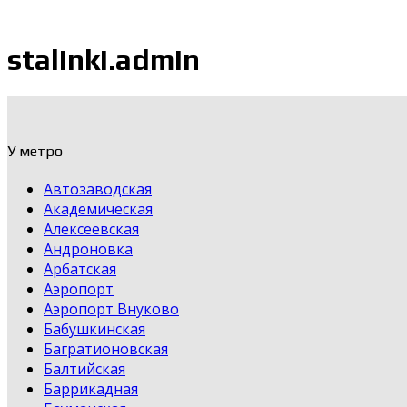
stalinki.admin
У метро
Автозаводская
Академическая
Алексеевская
Андроновка
Арбатская
Аэропорт
Аэропорт Внуково
Бабушкинская
Багратионовская
Балтийская
Баррикадная