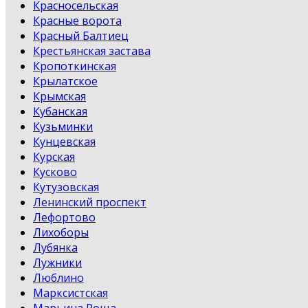
Красносельская
Красные ворота
Красный Балтиец
Крестьянская застава
Кропоткинская
Крылатское
Крымская
Кубанская
Кузьминки
Кунцевская
Курская
Кусково
Кутузовская
Ленинский проспект
Лефортово
Лихоборы
Лубянка
Лужники
Люблино
Марксистская