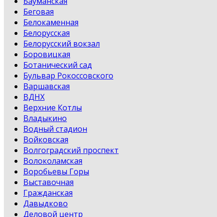
Бауманская
Беговая
Белокаменная
Белорусская
Белорусский вокзал
Боровицкая
Ботанический сад
Бульвар Рокоссовского
Варшавская
ВДНХ
Верхние Котлы
Владыкино
Водный стадион
Войковская
Волгоградский проспект
Волоколамская
Воробьевы Горы
Выставочная
Гражданская
Давыдково
Деловой центр