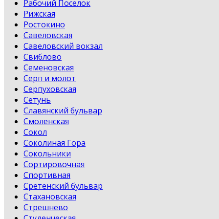
Рабочий Поселок
Рижская
Ростокино
Савеловская
Савеловский вокзал
Свиблово
Семеновская
Серп и молот
Серпуховская
Сетунь
Славянский бульвар
Смоленская
Сокол
Соколиная Гора
Сокольники
Сортировочная
Спортивная
Сретенский бульвар
Стахановская
Стрешнево
Студенческая