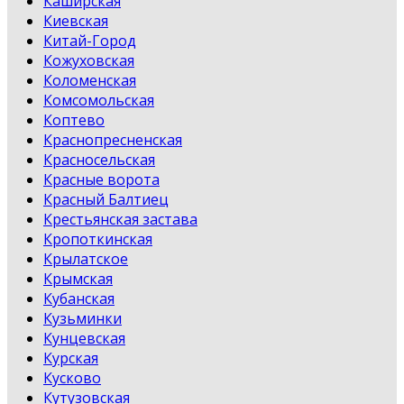
Каширская
Киевская
Китай-Город
Кожуховская
Коломенская
Комсомольская
Коптево
Краснопресненская
Красносельская
Красные ворота
Красный Балтиец
Крестьянская застава
Кропоткинская
Крылатское
Крымская
Кубанская
Кузьминки
Кунцевская
Курская
Кусково
Кутузовская