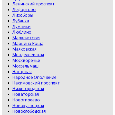
Ленинский проспект
Лефортово
Лихоборы
Лубянка
Лужники
Люблино
Марксистская
Марьина Роща
Маяковская
Менделеевская
Москворечье
Моссельмаш
Нагорная
Народное Ополчение
Нахимовский проспект
Нижегородская
Новаторская
Новогиреево
Новокузнецкая
Новослободская