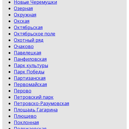
Новые Черемушки
Озерная
Окружная
Окская
Октябрьская
Октябрьское поле
Охотный ряд
Очаково
Павелецкая
Панфиловская
Парк культуры
Парк Победы
Партизанская
Первомайская
Перово
Петровский парк
Петровско-Разумовская
Площадь Гагарина
Плющево
Поклонная
Полежаевская