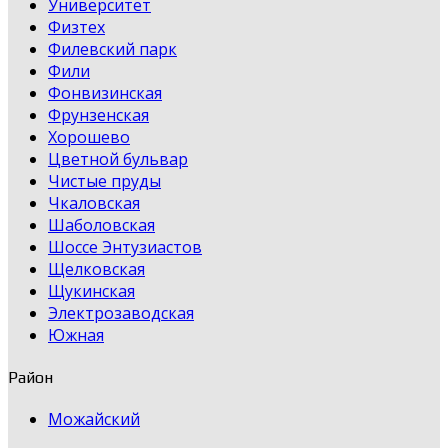
Университет
Физтех
Филевский парк
Фили
Фонвизинская
Фрунзенская
Хорошево
Цветной бульвар
Чистые пруды
Чкаловская
Шаболовская
Шоссе Энтузиастов
Щелковская
Щукинская
Электрозаводская
Южная
Район
Можайский