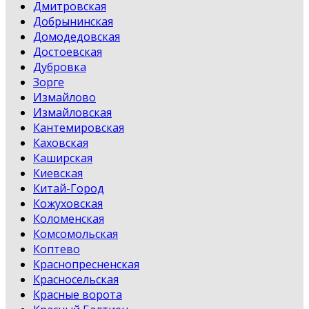
Дмитровская
Добрынинская
Домодедовская
Достоевская
Дубровка
Зорге
Измайлово
Измайловская
Кантемировская
Каховская
Каширская
Киевская
Китай-Город
Кожуховская
Коломенская
Комсомольская
Коптево
Краснопресненская
Красносельская
Красные ворота