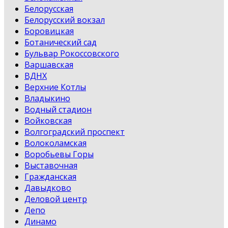
Белорусская
Белорусский вокзал
Боровицкая
Ботанический сад
Бульвар Рокоссовского
Варшавская
ВДНХ
Верхние Котлы
Владыкино
Водный стадион
Войковская
Волгоградский проспект
Волоколамская
Воробьевы Горы
Выставочная
Гражданская
Давыдково
Деловой центр
Депо
Динамо