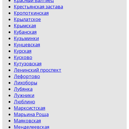
Красный Балтиец
Крестьянская застава
Кропоткинская
Крылатское
Крымская
Кубанская
Кузьминки
Кунцевская
Курская
Кусково
Кутузовская
Ленинский проспект
Лефортово
Лихоборы
Лубянка
Лужники
Люблино
Марксистская
Марьина Роща
Маяковская
Менделеевская