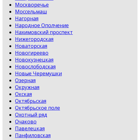
Москворечье
Моссельмаш
Нагорная
Народное Ополчение
Нахимовский проспект
Нижегородская
Новаторская
Новогиреево
Новокузнецкая
Новослободская
Новые Черемушки
Озерная
Окружная
Окская
Октябрьская
Октябрьское поле
Охотный ряд
Очаково
Павелецкая
Панфиловская