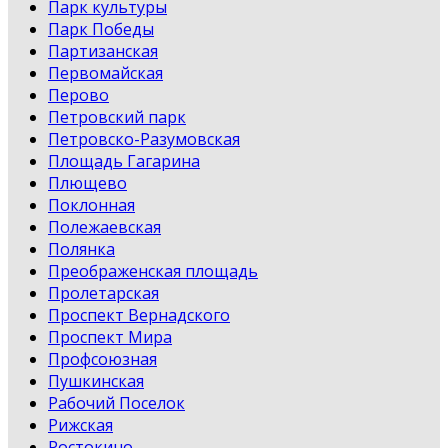
Парк культуры
Парк Победы
Партизанская
Первомайская
Перово
Петровский парк
Петровско-Разумовская
Площадь Гагарина
Плющево
Поклонная
Полежаевская
Полянка
Преображенская площадь
Пролетарская
Проспект Вернадского
Проспект Мира
Профсоюзная
Пушкинская
Рабочий Поселок
Рижская
Ростокино