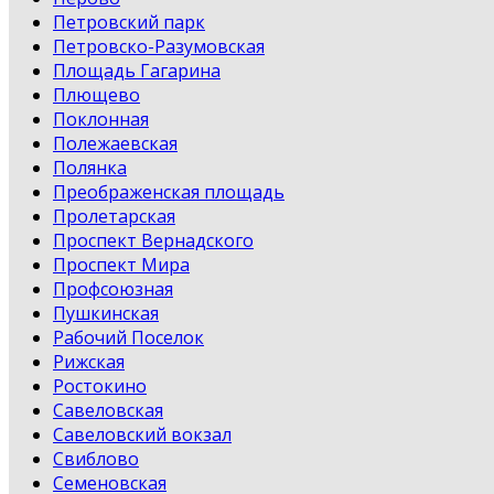
Петровский парк
Петровско-Разумовская
Площадь Гагарина
Плющево
Поклонная
Полежаевская
Полянка
Преображенская площадь
Пролетарская
Проспект Вернадского
Проспект Мира
Профсоюзная
Пушкинская
Рабочий Поселок
Рижская
Ростокино
Савеловская
Савеловский вокзал
Свиблово
Семеновская