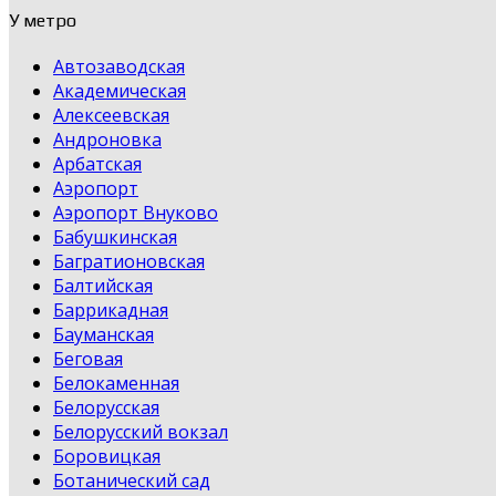
У метро
Автозаводская
Академическая
Алексеевская
Андроновка
Арбатская
Аэропорт
Аэропорт Внуково
Бабушкинская
Багратионовская
Балтийская
Баррикадная
Бауманская
Беговая
Белокаменная
Белорусская
Белорусский вокзал
Боровицкая
Ботанический сад