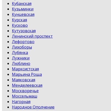
Кубанская
Кузьминки
Кунцевская
Курская
Кусково
Кутузовская
Ленинский проспект
Лефортово
Лихоборы
Лубянка
Лужники
Люблино
Марксистская
Марьина Роща
Маяковская
Менделеевская
Москворечье
Моссельмаш
Нагорная
Народное Ополчение