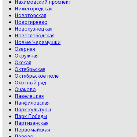
Нахимовский проспект
Нижегородская
Новаторская
Новогиреево
Новокузнецкая
Новослободская
Новые Черемушки
Озерная
Окружная
Окская
Октябрьская
Октябрьское поле
Охотный ряд
Очаково
Павелецкая
Панфиловская
Парк культуры
Парк Победы
Партизанская
Первомайская
Перово