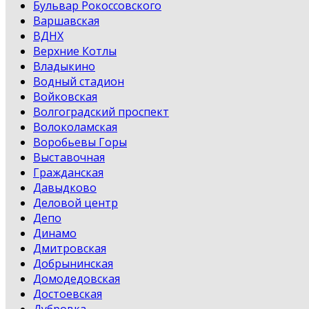
Бульвар Рокоссовского
Варшавская
ВДНХ
Верхние Котлы
Владыкино
Водный стадион
Войковская
Волгоградский проспект
Волоколамская
Воробьевы Горы
Выставочная
Гражданская
Давыдково
Деловой центр
Депо
Динамо
Дмитровская
Добрынинская
Домодедовская
Достоевская
Дубровка