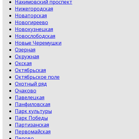
Нахимовский проспект
Нижегородская
Новаторская
Новогиреево
Новокузнецкая
Новослободская
Новые Черемушки
Озерная
Окружная
Окская
Октябрьская
Октябрьское поле
Охотный ряд
Очаково
Павелецкая
Панфиловская
Парк культуры
Парк Победы
Партизанская
Первомайская
Перово