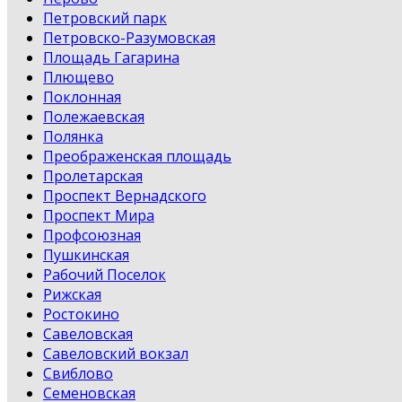
Петровский парк
Петровско-Разумовская
Площадь Гагарина
Плющево
Поклонная
Полежаевская
Полянка
Преображенская площадь
Пролетарская
Проспект Вернадского
Проспект Мира
Профсоюзная
Пушкинская
Рабочий Поселок
Рижская
Ростокино
Савеловская
Савеловский вокзал
Свиблово
Семеновская