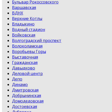
Бульвар Рокоссовского
Варшавская
ВДНХ
Верхние Котлы
Владыкино
Водный стадион
Войковская
Волгоградский проспект
Волоколамская
Воробьевы Горы
Выставочная
Гражданская
Давыдково
Деловой центр
Депо
Динамо
Дмитровская
Добрынинская
Домодедовская
Достоевская
Дубровка