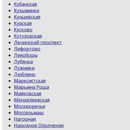
Кубанская
Кузьминки
Кунцевская
Курская
Кусково
Кутузовская
Ленинский проспект
Лефортово
Лихоборы
Лубянка
Лужники
Люблино
Марксистская
Марьина Роща
Маяковская
Менделеевская
Москворечье
Моссельмаш
Нагорная
Народное Ополчение