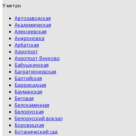
У метро
Автозаводская
Академическая
Алексеевская
Андроновка
Арбатская
Аэропорт
Аэропорт Внуково
Бабушкинская
Багратионовская
Балтийская
Баррикадная
Бауманская
Беговая
Белокаменная
Белорусская
Белорусский вокзал
Боровицкая
Ботанический сад