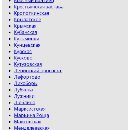
Красный Балтиец
Крестьянская застава
Кропоткинская
Крылатское
Крымская
Кубанская
Кузьминки
Кунцевская
Курская
Кусково
Кутузовская
Ленинский проспект
Лефортово
Лихоборы
Лубянка
Лужники
Люблино
Марксистская
Марьина Роща
Маяковская
Менделеевская