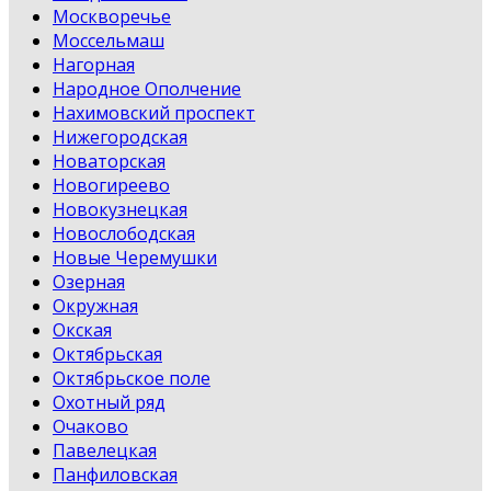
Москворечье
Моссельмаш
Нагорная
Народное Ополчение
Нахимовский проспект
Нижегородская
Новаторская
Новогиреево
Новокузнецкая
Новослободская
Новые Черемушки
Озерная
Окружная
Окская
Октябрьская
Октябрьское поле
Охотный ряд
Очаково
Павелецкая
Панфиловская