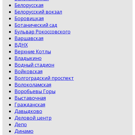
Белорусская
Белорусский вокзал
Боровицкая
Ботанический сад
Бульвар Рокоссовского
Варшавская
ВДНХ
Верхние Котлы
Владыкино
Водный стадион
Войковская
Волгоградский проспект
Волоколамская
Воробьевы Горы
Выставочная
Гражданская
Давыдково
Деловой центр
Депо
Динамо