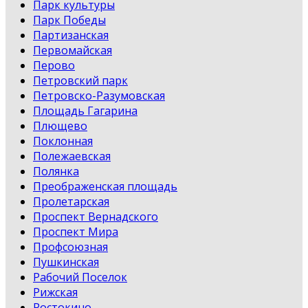
Парк культуры
Парк Победы
Партизанская
Первомайская
Перово
Петровский парк
Петровско-Разумовская
Площадь Гагарина
Плющево
Поклонная
Полежаевская
Полянка
Преображенская площадь
Пролетарская
Проспект Вернадского
Проспект Мира
Профсоюзная
Пушкинская
Рабочий Поселок
Рижская
Ростокино