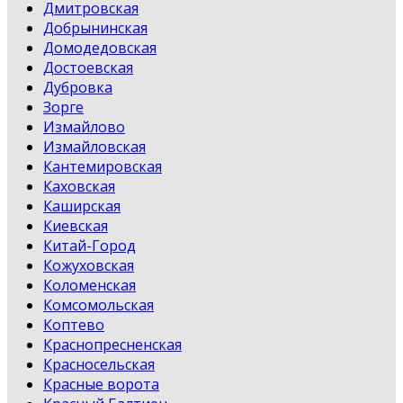
Дмитровская
Добрынинская
Домодедовская
Достоевская
Дубровка
Зорге
Измайлово
Измайловская
Кантемировская
Каховская
Каширская
Киевская
Китай-Город
Кожуховская
Коломенская
Комсомольская
Коптево
Краснопресненская
Красносельская
Красные ворота