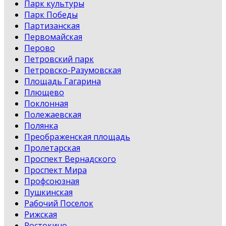
Парк культуры
Парк Победы
Партизанская
Первомайская
Перово
Петровский парк
Петровско-Разумовская
Площадь Гагарина
Плющево
Поклонная
Полежаевская
Полянка
Преображенская площадь
Пролетарская
Проспект Вернадского
Проспект Мира
Профсоюзная
Пушкинская
Рабочий Поселок
Рижская
Ростокино