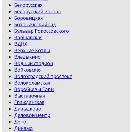
Белорусская
Белорусский вокзал
Боровицкая
Ботанический сад
Бульвар Рокоссовского
Варшавская
ВДНХ
Верхние Котлы
Владыкино
Водный стадион
Войковская
Волгоградский проспект
Волоколамская
Воробьевы Горы
Выставочная
Гражданская
Давыдково
Деловой центр
Депо
Динамо