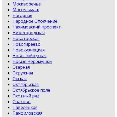
Москворечье
Моссельмаш
Нагорная
Народное Ополчение
Нахимовский проспект
Нижегородская
Новаторская
Новогиреево
Новокузнецкая
Новослободская
Новые Черемушки
Озерная
Окружная
Окская
Октябрьская
Октябрьское поле
Охотный ряд
Очаково
Павелецкая
Панфиловская