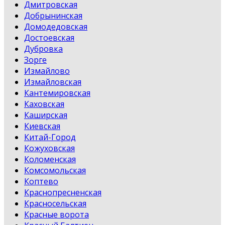
Дмитровская
Добрынинская
Домодедовская
Достоевская
Дубровка
Зорге
Измайлово
Измайловская
Кантемировская
Каховская
Каширская
Киевская
Китай-Город
Кожуховская
Коломенская
Комсомольская
Коптево
Краснопресненская
Красносельская
Красные ворота