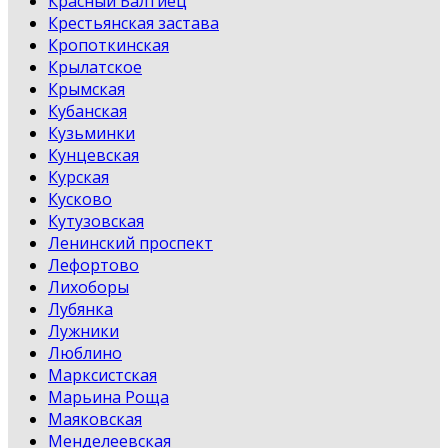
Красный Балтиец
Крестьянская застава
Кропоткинская
Крылатское
Крымская
Кубанская
Кузьминки
Кунцевская
Курская
Кусково
Кутузовская
Ленинский проспект
Лефортово
Лихоборы
Лубянка
Лужники
Люблино
Марксистская
Марьина Роща
Маяковская
Менделеевская