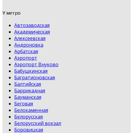
У метро
Автозаводская
Академическая
Алексеевская
Андроновка
Арбатская
Аэропорт
Аэропорт Внуково
Бабушкинская
Багратионовская
Балтийская
Баррикадная
Бауманская
Беговая
Белокаменная
Белорусская
Белорусский вокзал
Боровицкая