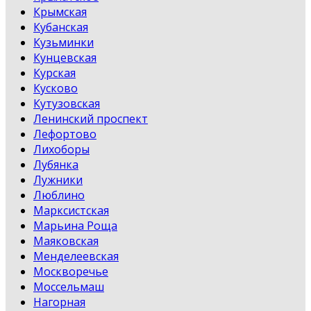
Крымская
Кубанская
Кузьминки
Кунцевская
Курская
Кусково
Кутузовская
Ленинский проспект
Лефортово
Лихоборы
Лубянка
Лужники
Люблино
Марксистская
Марьина Роща
Маяковская
Менделеевская
Москворечье
Моссельмаш
Нагорная