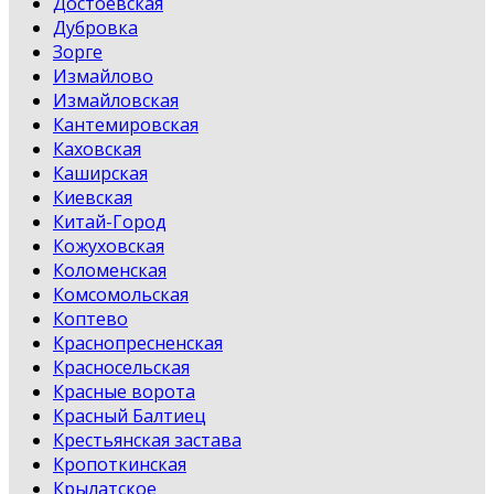
Достоевская
Дубровка
Зорге
Измайлово
Измайловская
Кантемировская
Каховская
Каширская
Киевская
Китай-Город
Кожуховская
Коломенская
Комсомольская
Коптево
Краснопресненская
Красносельская
Красные ворота
Красный Балтиец
Крестьянская застава
Кропоткинская
Крылатское