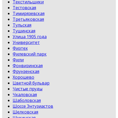
Текстильщики
Тестовская
Тимирязевская
Третьяковская
Тульская
Тушинская
Улица 1905 года
Университет
Физтех
Филевский парк
Фили
Фонвизинская
Фрунзенская
Хорошево
Цветной бульвар
Чистые пруды
Чкаловская
Шаболовская
Шоссе Энтузиастов
Щелковская
Щукинская