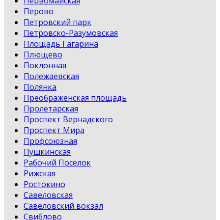
Первомайская
Перово
Петровский парк
Петровско-Разумовская
Площадь Гагарина
Плющево
Поклонная
Полежаевская
Полянка
Преображенская площадь
Пролетарская
Проспект Вернадского
Проспект Мира
Профсоюзная
Пушкинская
Рабочий Поселок
Рижская
Ростокино
Савеловская
Савеловский вокзал
Свиблово