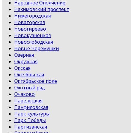
Народное Ополчение
Нахимовский проспект
Нижегородская
Новаторская
Новогиреево
Новокузнецкая
Новослободская
Новые Черемушки
Озерная
Окружная
Окская
Октябрьская
Октябрьское поле
Охотный ряд
Очаково
Павелецкая
Панфиловская
Парк культуры
Парк Победы
Партизанская