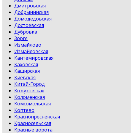
Дмитровская
Добрынинская
Домодедовская
Достоевская
Дубровка
Зорге
Измайлово
Измайловская
Кантемировская
Каховская
Каширская
Киевская
Китай-Город
Кожуховская
Коломенская
Комсомольская
Коптево
Краснопресненская
Красносельская
Красные ворота