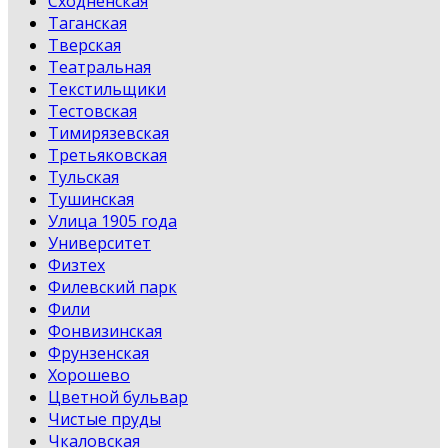
Сходненская
Таганская
Тверская
Театральная
Текстильщики
Тестовская
Тимирязевская
Третьяковская
Тульская
Тушинская
Улица 1905 года
Университет
Физтех
Филевский парк
Фили
Фонвизинская
Фрунзенская
Хорошево
Цветной бульвар
Чистые пруды
Чкаловская