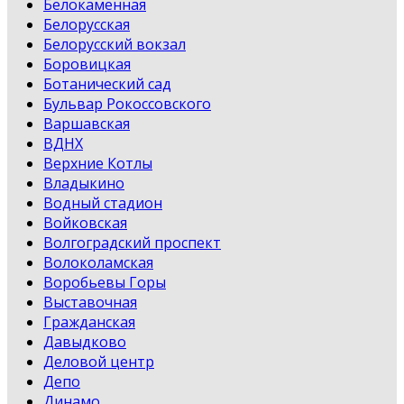
Белокаменная
Белорусская
Белорусский вокзал
Боровицкая
Ботанический сад
Бульвар Рокоссовского
Варшавская
ВДНХ
Верхние Котлы
Владыкино
Водный стадион
Войковская
Волгоградский проспект
Волоколамская
Воробьевы Горы
Выставочная
Гражданская
Давыдково
Деловой центр
Депо
Динамо