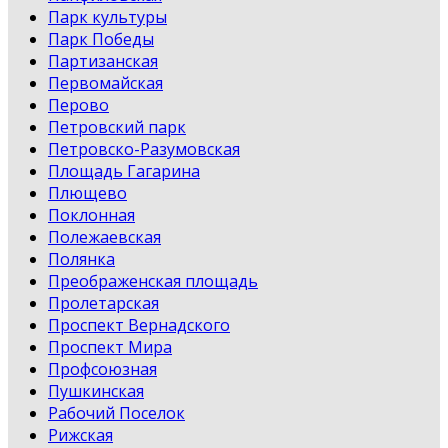
Парк культуры
Парк Победы
Партизанская
Первомайская
Перово
Петровский парк
Петровско-Разумовская
Площадь Гагарина
Плющево
Поклонная
Полежаевская
Полянка
Преображенская площадь
Пролетарская
Проспект Вернадского
Проспект Мира
Профсоюзная
Пушкинская
Рабочий Поселок
Рижская