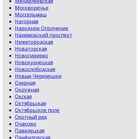
Менделеевская
Москворечье
Моссельмаш
Нагорная
Народное Ополчение
Нахимовский проспект
Нижегородская
Новаторская
Новогиреево
Новокузнецкая
Новослободская
Новые Черемушки
Озерная
Окружная
Окская
Октябрьская
Октябрьское поле
Охотный ряд
Очаково
Павелецкая
Панфиловская