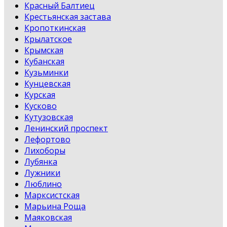
Красный Балтиец
Крестьянская застава
Кропоткинская
Крылатское
Крымская
Кубанская
Кузьминки
Кунцевская
Курская
Кусково
Кутузовская
Ленинский проспект
Лефортово
Лихоборы
Лубянка
Лужники
Люблино
Марксистская
Марьина Роща
Маяковская