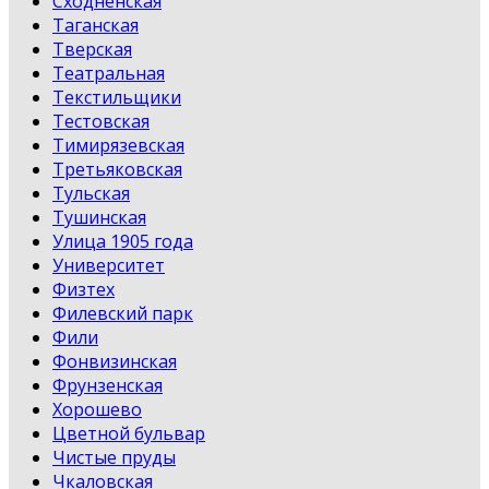
Сходненская
Таганская
Тверская
Театральная
Текстильщики
Тестовская
Тимирязевская
Третьяковская
Тульская
Тушинская
Улица 1905 года
Университет
Физтех
Филевский парк
Фили
Фонвизинская
Фрунзенская
Хорошево
Цветной бульвар
Чистые пруды
Чкаловская