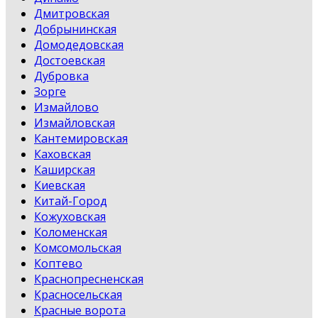
Дмитровская
Добрынинская
Домодедовская
Достоевская
Дубровка
Зорге
Измайлово
Измайловская
Кантемировская
Каховская
Каширская
Киевская
Китай-Город
Кожуховская
Коломенская
Комсомольская
Коптево
Краснопресненская
Красносельская
Красные ворота