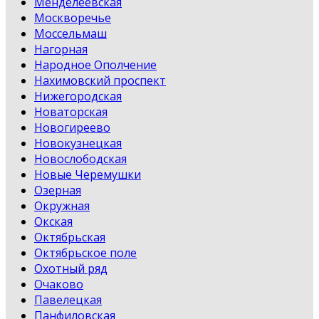
Менделеевская
Москворечье
Моссельмаш
Нагорная
Народное Ополчение
Нахимовский проспект
Нижегородская
Новаторская
Новогиреево
Новокузнецкая
Новослободская
Новые Черемушки
Озерная
Окружная
Окская
Октябрьская
Октябрьское поле
Охотный ряд
Очаково
Павелецкая
Панфиловская