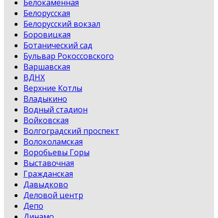
Белокаменная
Белорусская
Белорусский вокзал
Боровицкая
Ботанический сад
Бульвар Рокоссовского
Варшавская
ВДНХ
Верхние Котлы
Владыкино
Водный стадион
Войковская
Волгоградский проспект
Волоколамская
Воробьевы Горы
Выставочная
Гражданская
Давыдково
Деловой центр
Депо
Динамо