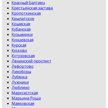
Красный Балтиец
Крестьянская застава
Кропоткинская
Крылатское
Крымская
Кубанская
Кузьминки
Кунцевская
Курская
Кусково
Кутузовская
Ленинский проспект
Лефортово
Лихоборы
Лубянка
Лужники
Люблино
Марксистская
Марьина Роща
Маяковская