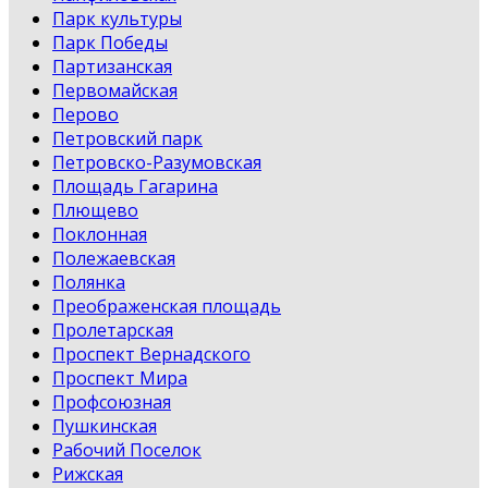
Парк культуры
Парк Победы
Партизанская
Первомайская
Перово
Петровский парк
Петровско-Разумовская
Площадь Гагарина
Плющево
Поклонная
Полежаевская
Полянка
Преображенская площадь
Пролетарская
Проспект Вернадского
Проспект Мира
Профсоюзная
Пушкинская
Рабочий Поселок
Рижская