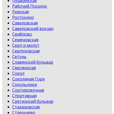
Пушкинская
Рабочий Поселок
Рижская
Ростокино
Савеловская
Савеловский вокзал
Свиблово
Семеновская
Серп и молот
Серпуховская
Сетунь
Славянский бульвар
Смоленская
Сокол
Соколиная Гора
Сокольники
Сортировочная
Спортивная
Сретенский бульвар
Стахановская
Стрешнево