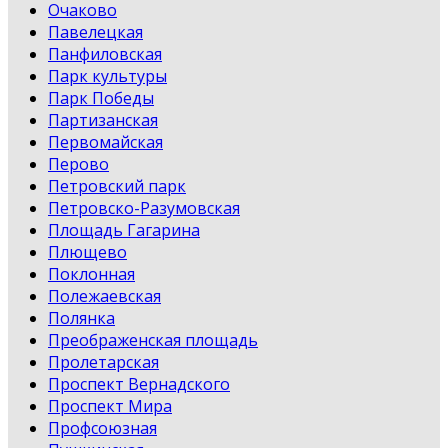
Очаково
Павелецкая
Панфиловская
Парк культуры
Парк Победы
Партизанская
Первомайская
Перово
Петровский парк
Петровско-Разумовская
Площадь Гагарина
Плющево
Поклонная
Полежаевская
Полянка
Преображенская площадь
Пролетарская
Проспект Вернадского
Проспект Мира
Профсоюзная