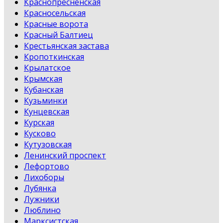
Краснопресненская
Красносельская
Красные ворота
Красный Балтиец
Крестьянская застава
Кропоткинская
Крылатское
Крымская
Кубанская
Кузьминки
Кунцевская
Курская
Кусково
Кутузовская
Ленинский проспект
Лефортово
Лихоборы
Лубянка
Лужники
Люблино
Марксистская