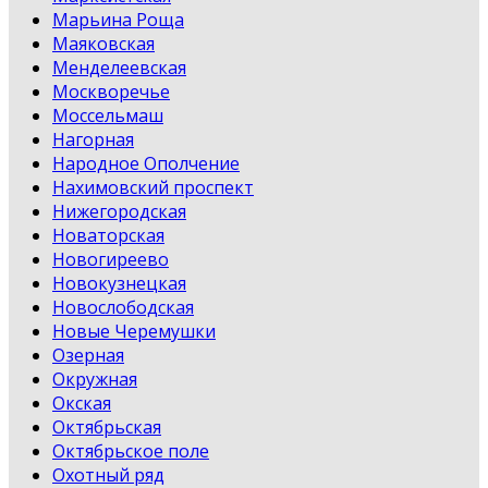
Марьина Роща
Маяковская
Менделеевская
Москворечье
Моссельмаш
Нагорная
Народное Ополчение
Нахимовский проспект
Нижегородская
Новаторская
Новогиреево
Новокузнецкая
Новослободская
Новые Черемушки
Озерная
Окружная
Окская
Октябрьская
Октябрьское поле
Охотный ряд