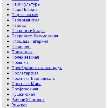
Парк культуры
Парк Победы
Партизанская
Первомайская
Перово
Петровский парк
Петровско-Разумовская
Площадь Гагарина
Плющево
Поклонная
Полежаевская
Полянка
Преображенская площадь
Пролетарская
Проспект Вернадского
Проспект Мира
Профсоюзная
Пушкинская
Рабочий Поселок
Рижская