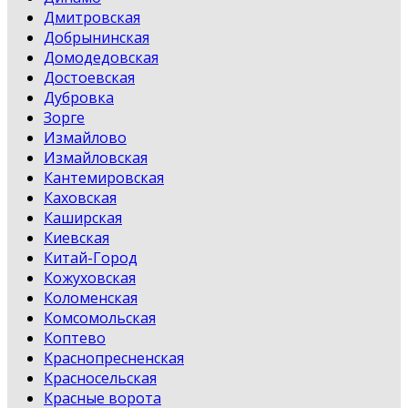
Дмитровская
Добрынинская
Домодедовская
Достоевская
Дубровка
Зорге
Измайлово
Измайловская
Кантемировская
Каховская
Каширская
Киевская
Китай-Город
Кожуховская
Коломенская
Комсомольская
Коптево
Краснопресненская
Красносельская
Красные ворота