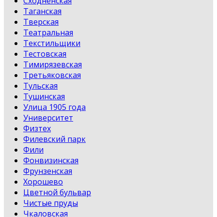
Сходненская
Таганская
Тверская
Театральная
Текстильщики
Тестовская
Тимирязевская
Третьяковская
Тульская
Тушинская
Улица 1905 года
Университет
Физтех
Филевский парк
Фили
Фонвизинская
Фрунзенская
Хорошево
Цветной бульвар
Чистые пруды
Чкаловская