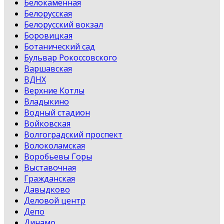
Белокаменная
Белорусская
Белорусский вокзал
Боровицкая
Ботанический сад
Бульвар Рокоссовского
Варшавская
ВДНХ
Верхние Котлы
Владыкино
Водный стадион
Войковская
Волгоградский проспект
Волоколамская
Воробьевы Горы
Выставочная
Гражданская
Давыдково
Деловой центр
Депо
Динамо