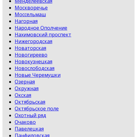
Менделеевская
Москворечье
Моссельмаш
Нагорная
Народное Ополчение
Нахимовский проспект
Нижегородская
Новаторская
Новогиреево
Новокузнецкая
Новослободская
Новые Черемушки
Озерная
Окружная
Окская
Октябрьская
Октябрьское поле
Охотный ряд
Очаково
Павелецкая
Панфиловская