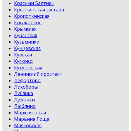
Красный Балтиец
Крестьянская застава
Кропоткинская
Крылатское
Крымская
Кубанская
Кузьминки
Кунцевская
Курская
Кусково
Кутузовская
Ленинский проспект
Лефортово
Лихоборы
Лубянка
Лужники
Люблино
Марксистская
Марьина Роща
Маяковская