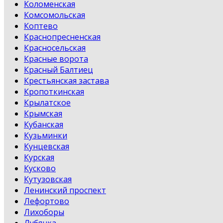
Коломенская
Комсомольская
Коптево
Краснопресненская
Красносельская
Красные ворота
Красный Балтиец
Крестьянская застава
Кропоткинская
Крылатское
Крымская
Кубанская
Кузьминки
Кунцевская
Курская
Кусково
Кутузовская
Ленинский проспект
Лефортово
Лихоборы