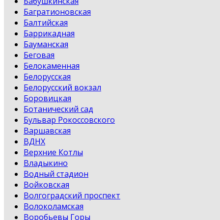
Бабушкинская
Багратионовская
Балтийская
Баррикадная
Бауманская
Беговая
Белокаменная
Белорусская
Белорусский вокзал
Боровицкая
Ботанический сад
Бульвар Рокоссовского
Варшавская
ВДНХ
Верхние Котлы
Владыкино
Водный стадион
Войковская
Волгоградский проспект
Волоколамская
Воробьевы Горы