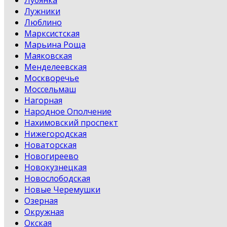
Лубянка
Лужники
Люблино
Марксистская
Марьина Роща
Маяковская
Менделеевская
Москворечье
Моссельмаш
Нагорная
Народное Ополчение
Нахимовский проспект
Нижегородская
Новаторская
Новогиреево
Новокузнецкая
Новослободская
Новые Черемушки
Озерная
Окружная
Окская