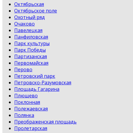
Октябрьская
Октябрьское поле
Охотный ряд
Очаково
Павелецкая
Панфиловская
Парк культуры
Парк Победы
Партизанская
Первомайская
Перово
Петровский парк
Петровско-Разумовская
Площадь Гагарина
Плющево
Поклонная
Полежаевская
Полянка
Преображенская площадь
Пролетарская