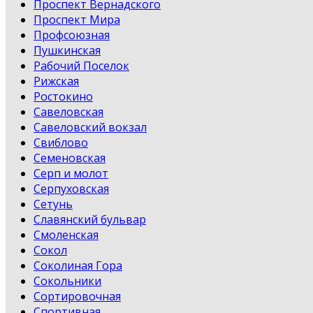
Проспект Вернадского
Проспект Мира
Профсоюзная
Пушкинская
Рабочий Поселок
Рижская
Ростокино
Савеловская
Савеловский вокзал
Свиблово
Семеновская
Серп и молот
Серпуховская
Сетунь
Славянский бульвар
Смоленская
Сокол
Соколиная Гора
Сокольники
Сортировочная
Спортивная