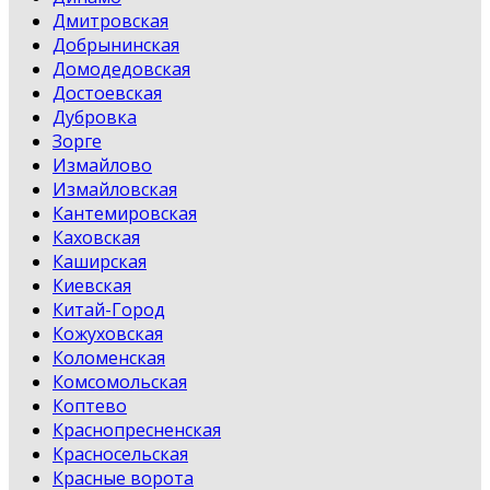
Дмитровская
Добрынинская
Домодедовская
Достоевская
Дубровка
Зорге
Измайлово
Измайловская
Кантемировская
Каховская
Каширская
Киевская
Китай-Город
Кожуховская
Коломенская
Комсомольская
Коптево
Краснопресненская
Красносельская
Красные ворота