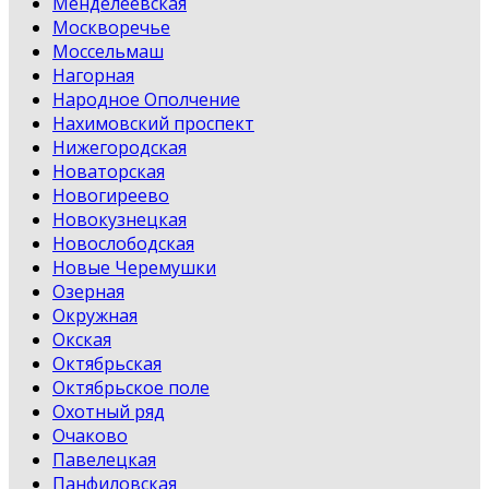
Менделеевская
Москворечье
Моссельмаш
Нагорная
Народное Ополчение
Нахимовский проспект
Нижегородская
Новаторская
Новогиреево
Новокузнецкая
Новослободская
Новые Черемушки
Озерная
Окружная
Окская
Октябрьская
Октябрьское поле
Охотный ряд
Очаково
Павелецкая
Панфиловская