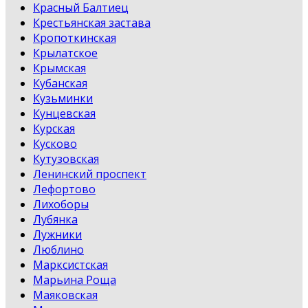
Красный Балтиец
Крестьянская застава
Кропоткинская
Крылатское
Крымская
Кубанская
Кузьминки
Кунцевская
Курская
Кусково
Кутузовская
Ленинский проспект
Лефортово
Лихоборы
Лубянка
Лужники
Люблино
Марксистская
Марьина Роща
Маяковская