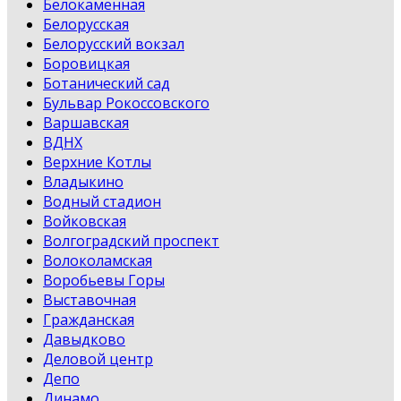
Белокаменная
Белорусская
Белорусский вокзал
Боровицкая
Ботанический сад
Бульвар Рокоссовского
Варшавская
ВДНХ
Верхние Котлы
Владыкино
Водный стадион
Войковская
Волгоградский проспект
Волоколамская
Воробьевы Горы
Выставочная
Гражданская
Давыдково
Деловой центр
Депо
Динамо