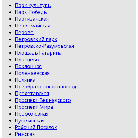
Парк культуры
Парк Победы
Партизанская
Первомайская
Перово
Петровский парк
Петровско-Разумовская
Площадь Гагарина
Плющево
Поклонная
Полежаевская
Полянка
Преображенская площадь
Пролетарская
Проспект Вернадского
Проспект Мира
Профсоюзная
Пушкинская
Рабочий Поселок
Рижская