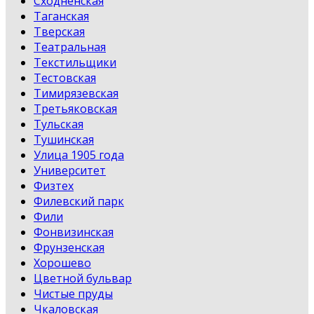
Сходненская
Таганская
Тверская
Театральная
Текстильщики
Тестовская
Тимирязевская
Третьяковская
Тульская
Тушинская
Улица 1905 года
Университет
Физтех
Филевский парк
Фили
Фонвизинская
Фрунзенская
Хорошево
Цветной бульвар
Чистые пруды
Чкаловская