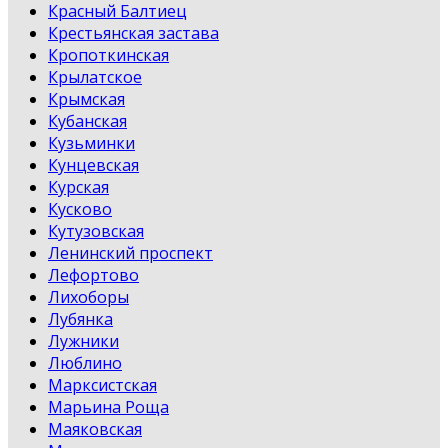
Красный Балтиец
Крестьянская застава
Кропоткинская
Крылатское
Крымская
Кубанская
Кузьминки
Кунцевская
Курская
Кусково
Кутузовская
Ленинский проспект
Лефортово
Лихоборы
Лубянка
Лужники
Люблино
Марксистская
Марьина Роща
Маяковская