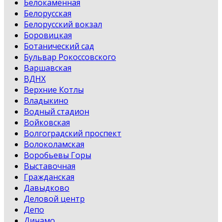
Белокаменная
Белорусская
Белорусский вокзал
Боровицкая
Ботанический сад
Бульвар Рокоссовского
Варшавская
ВДНХ
Верхние Котлы
Владыкино
Водный стадион
Войковская
Волгоградский проспект
Волоколамская
Воробьевы Горы
Выставочная
Гражданская
Давыдково
Деловой центр
Депо
Динамо