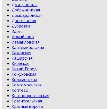
Дмитровская
Добрынинская
Домодедовская
Достоевская
Дубровка
Зорге
Измайлово
Измайловская
Кантемировская
Каховская
Каширская
Киевская
Китай-Город
Кожуховская
Коломенская
Комсомольская
Коптево
Краснопресненская
Красносельская
Красные ворота