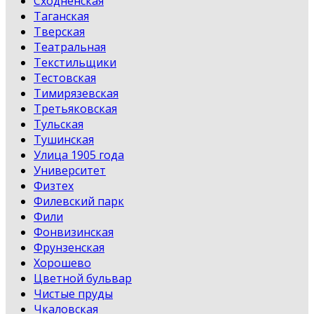
Сходненская
Таганская
Тверская
Театральная
Текстильщики
Тестовская
Тимирязевская
Третьяковская
Тульская
Тушинская
Улица 1905 года
Университет
Физтех
Филевский парк
Фили
Фонвизинская
Фрунзенская
Хорошево
Цветной бульвар
Чистые пруды
Чкаловская