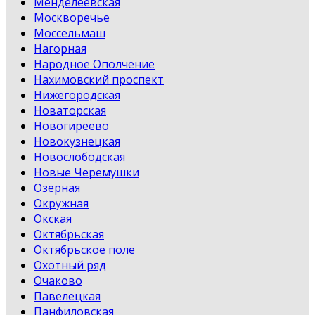
Менделеевская
Москворечье
Моссельмаш
Нагорная
Народное Ополчение
Нахимовский проспект
Нижегородская
Новаторская
Новогиреево
Новокузнецкая
Новослободская
Новые Черемушки
Озерная
Окружная
Окская
Октябрьская
Октябрьское поле
Охотный ряд
Очаково
Павелецкая
Панфиловская