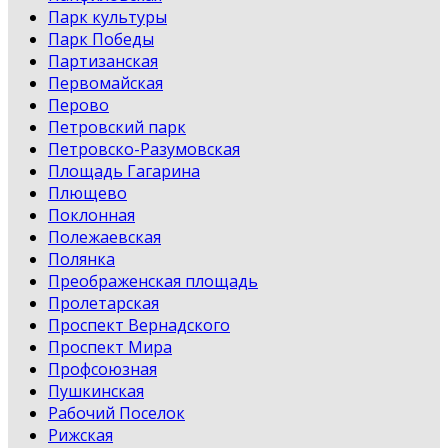
Парк культуры
Парк Победы
Партизанская
Первомайская
Перово
Петровский парк
Петровско-Разумовская
Площадь Гагарина
Плющево
Поклонная
Полежаевская
Полянка
Преображенская площадь
Пролетарская
Проспект Вернадского
Проспект Мира
Профсоюзная
Пушкинская
Рабочий Поселок
Рижская