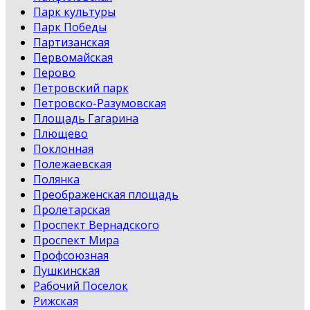
Парк культуры
Парк Победы
Партизанская
Первомайская
Перово
Петровский парк
Петровско-Разумовская
Площадь Гагарина
Плющево
Поклонная
Полежаевская
Полянка
Преображенская площадь
Пролетарская
Проспект Вернадского
Проспект Мира
Профсоюзная
Пушкинская
Рабочий Поселок
Рижская