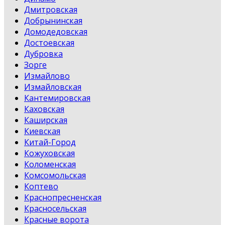
Дмитровская
Добрынинская
Домодедовская
Достоевская
Дубровка
Зорге
Измайлово
Измайловская
Кантемировская
Каховская
Каширская
Киевская
Китай-Город
Кожуховская
Коломенская
Комсомольская
Коптево
Краснопресненская
Красносельская
Красные ворота