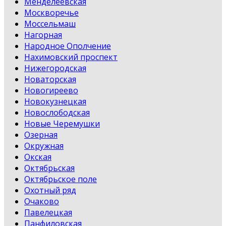
Менделеевская
Москворечье
Моссельмаш
Нагорная
Народное Ополчение
Нахимовский проспект
Нижегородская
Новаторская
Новогиреево
Новокузнецкая
Новослободская
Новые Черемушки
Озерная
Окружная
Окская
Октябрьская
Октябрьское поле
Охотный ряд
Очаково
Павелецкая
Панфиловская