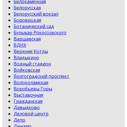
Белокаменная
Белорусская
Белорусский вокзал
Боровицкая
Ботанический сад
Бульвар Рокоссовского
Варшавская
ВДНХ
Верхние Котлы
Владыкино
Водный стадион
Войковская
Волгоградский проспект
Волоколамская
Воробьевы Горы
Выставочная
Гражданская
Давыдково
Деловой центр
Депо
Динамо