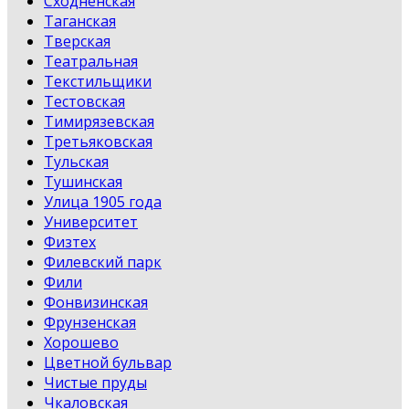
Сходненская
Таганская
Тверская
Театральная
Текстильщики
Тестовская
Тимирязевская
Третьяковская
Тульская
Тушинская
Улица 1905 года
Университет
Физтех
Филевский парк
Фили
Фонвизинская
Фрунзенская
Хорошево
Цветной бульвар
Чистые пруды
Чкаловская