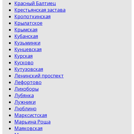
Красный Балтиец
Крестьянская застава
Кропоткинская
Крылатское
Крымская
Кубанская
Кузьминки
Кунцевская
Курская
Кусково
Кутузовская
Ленинский проспект
Лефортово
Лихоборы
Лубянка
Лужники
Люблино
Марксистская
Марьина Роща
Маяковская