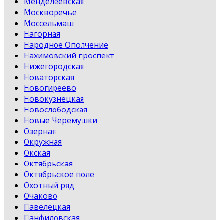
Менделеевская
Москворечье
Моссельмаш
Нагорная
Народное Ополчение
Нахимовский проспект
Нижегородская
Новаторская
Новогиреево
Новокузнецкая
Новослободская
Новые Черемушки
Озерная
Окружная
Окская
Октябрьская
Октябрьское поле
Охотный ряд
Очаково
Павелецкая
Панфиловская