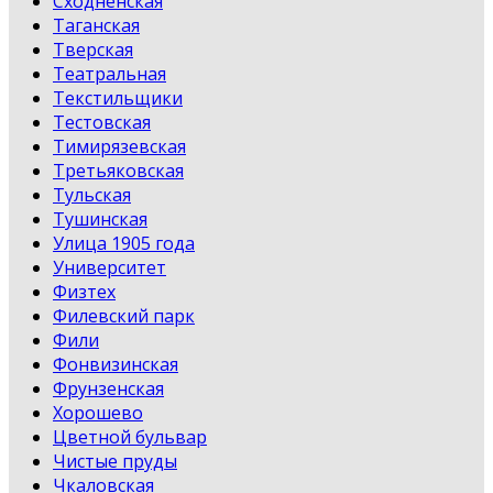
Сходненская
Таганская
Тверская
Театральная
Текстильщики
Тестовская
Тимирязевская
Третьяковская
Тульская
Тушинская
Улица 1905 года
Университет
Физтех
Филевский парк
Фили
Фонвизинская
Фрунзенская
Хорошево
Цветной бульвар
Чистые пруды
Чкаловская