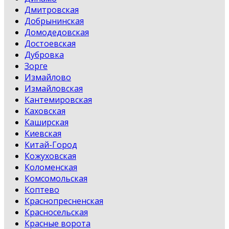
Дмитровская
Добрынинская
Домодедовская
Достоевская
Дубровка
Зорге
Измайлово
Измайловская
Кантемировская
Каховская
Каширская
Киевская
Китай-Город
Кожуховская
Коломенская
Комсомольская
Коптево
Краснопресненская
Красносельская
Красные ворота