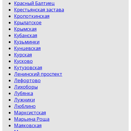
Красный Балтиец
Крестьянская застава
Кропоткинская
Крылатское
Крымская
Кубанская
Кузьминки
Кунцевская
Курская
Кусково
Кутузовская
Ленинский проспект
Лефортово
Лихоборы
Лубянка
Лужники
Люблино
Марксистская
Марьина Роща
Маяковская