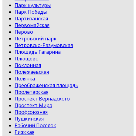
Парк культуры
Парк Победы
Партизанская
Первомайская
Перово
Петровский парк
Петровско-Разумовская
Площадь Гагарина
Плющево
Поклонная
Полежаевская
Полянка
Преображенская площадь
Пролетарская
Проспект Вернадского
Проспект Мира
Профсоюзная
Пушкинская
Рабочий Поселок
Рижская