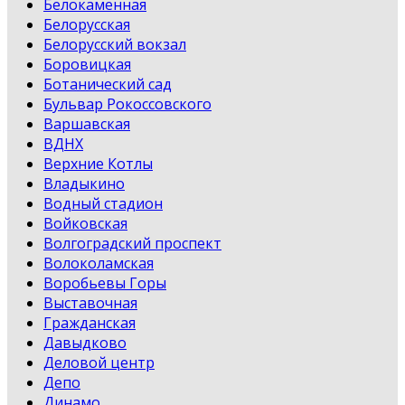
Белокаменная
Белорусская
Белорусский вокзал
Боровицкая
Ботанический сад
Бульвар Рокоссовского
Варшавская
ВДНХ
Верхние Котлы
Владыкино
Водный стадион
Войковская
Волгоградский проспект
Волоколамская
Воробьевы Горы
Выставочная
Гражданская
Давыдково
Деловой центр
Депо
Динамо