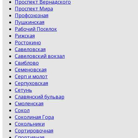
Проспект Вернадского
Проспект Мира
Профсоюзная
Пушкинская
Рабочий Поселок
Рижская
Ростокино
Савеловская
Савеловский вокзал
Свиблово
Семеновская
Серп и молот
Серпуховская
Сетунь
Славянский бульвар
Смоленская
Сокол
Соколиная Гора
Сокольники
Сортировочная
Спортивная