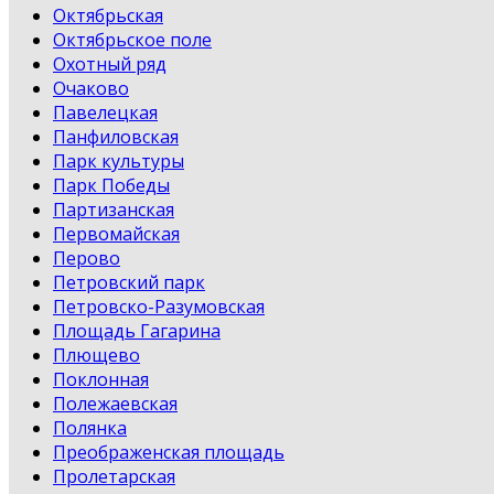
Октябрьская
Октябрьское поле
Охотный ряд
Очаково
Павелецкая
Панфиловская
Парк культуры
Парк Победы
Партизанская
Первомайская
Перово
Петровский парк
Петровско-Разумовская
Площадь Гагарина
Плющево
Поклонная
Полежаевская
Полянка
Преображенская площадь
Пролетарская