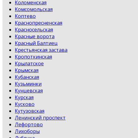
Коломенская
Комсомольская
Коптево
Краснопресненская
Красносельская
Красные ворота
Красный Балтиец
Крестьянская застава
Кропоткинская
Крылатское
Крымская
Кубанская
Кузьминки
Кунцевская
Курская
Кусково
Кутузовская
Ленинский проспект
Лефортово
Лихоборы