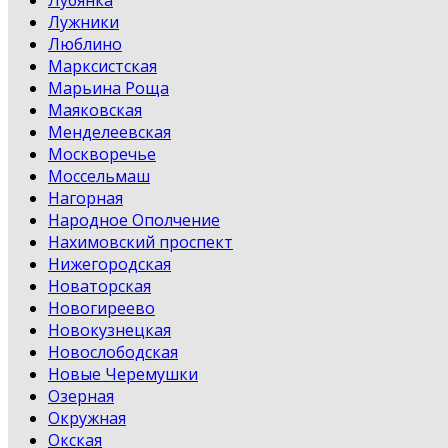
Лубянка
Лужники
Люблино
Марксистская
Марьина Роща
Маяковская
Менделеевская
Москворечье
Моссельмаш
Нагорная
Народное Ополчение
Нахимовский проспект
Нижегородская
Новаторская
Новогиреево
Новокузнецкая
Новослободская
Новые Черемушки
Озерная
Окружная
Окская