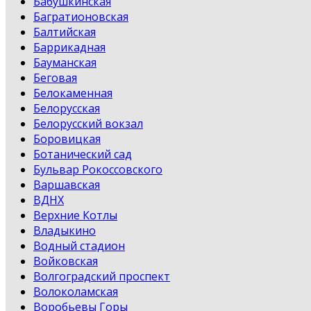
Бабушкинская
Багратионовская
Балтийская
Баррикадная
Бауманская
Беговая
Белокаменная
Белорусская
Белорусский вокзал
Боровицкая
Ботанический сад
Бульвар Рокоссовского
Варшавская
ВДНХ
Верхние Котлы
Владыкино
Водный стадион
Войковская
Волгоградский проспект
Волоколамская
Воробьевы Горы