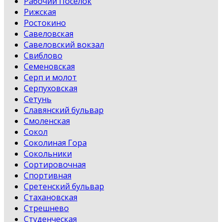
Рабочий Поселок
Рижская
Ростокино
Савеловская
Савеловский вокзал
Свиблово
Семеновская
Серп и молот
Серпуховская
Сетунь
Славянский бульвар
Смоленская
Сокол
Соколиная Гора
Сокольники
Сортировочная
Спортивная
Сретенский бульвар
Стахановская
Стрешнево
Студенческая