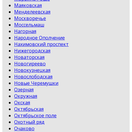
Маяковская
Менделеевская
Москворечье
Моссельмаш
Нагорная
Народное Ополчение
Нахимовский проспект
Нижегородская
Новаторская
Новогиреево
Новокузнецкая
Новослободская
Новые Черемушки
Озерная
Окружная
Окская
Октябрьская
Октябрьское поле
Охотный ряд
Очаково