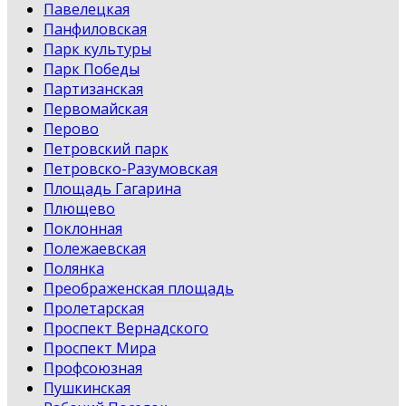
Павелецкая
Панфиловская
Парк культуры
Парк Победы
Партизанская
Первомайская
Перово
Петровский парк
Петровско-Разумовская
Площадь Гагарина
Плющево
Поклонная
Полежаевская
Полянка
Преображенская площадь
Пролетарская
Проспект Вернадского
Проспект Мира
Профсоюзная
Пушкинская