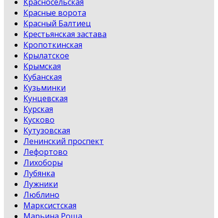
Красносельская
Красные ворота
Красный Балтиец
Крестьянская застава
Кропоткинская
Крылатское
Крымская
Кубанская
Кузьминки
Кунцевская
Курская
Кусково
Кутузовская
Ленинский проспект
Лефортово
Лихоборы
Лубянка
Лужники
Люблино
Марксистская
Марьина Роща