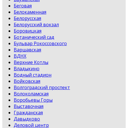
Беговая
Белокаменная
Белорусская
Белорусский вокзал
Боровицкая
Ботанический сад
Бульвар Рокоссовского
Варшавская
ВДНХ
Верхние Котлы
Владыкино
Водный стадион
Войковская
Волгоградский проспект
Волоколамская
Воробьевы Горы
Выставочная
Гражданская
Давыдково
Деловой центр