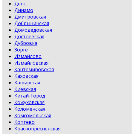
Депо
Динамо
Дмитровская
Добрынинская
Домодедовская
Достоевская
Дубровка
Зорге
Измайлово
Измайловская
Кантемировская
Каховская
Каширская
Киевская
Китай-Город
Кожуховская
Коломенская
Комсомольская
Коптево
Краснопресненская