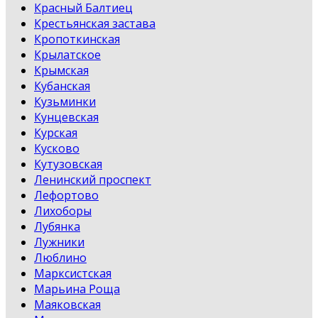
Красный Балтиец
Крестьянская застава
Кропоткинская
Крылатское
Крымская
Кубанская
Кузьминки
Кунцевская
Курская
Кусково
Кутузовская
Ленинский проспект
Лефортово
Лихоборы
Лубянка
Лужники
Люблино
Марксистская
Марьина Роща
Маяковская