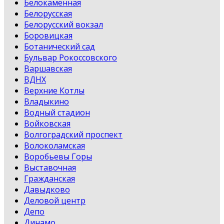
Белокаменная
Белорусская
Белорусский вокзал
Боровицкая
Ботанический сад
Бульвар Рокоссовского
Варшавская
ВДНХ
Верхние Котлы
Владыкино
Водный стадион
Войковская
Волгоградский проспект
Волоколамская
Воробьевы Горы
Выставочная
Гражданская
Давыдково
Деловой центр
Депо
Динамо