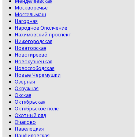
Менделеевская
Москворечье
Моссельмаш
Нагорная
Народное Ополчение
Нахимовский проспект
Нижегородская
Новаторская
Новогиреево
Новокузнецкая
Новослободская
Новые Черемушки
Озерная
Окружная
Окская
Октябрьская
Октябрьское поле
Охотный ряд
Очаково
Павелецкая
Панфиловская