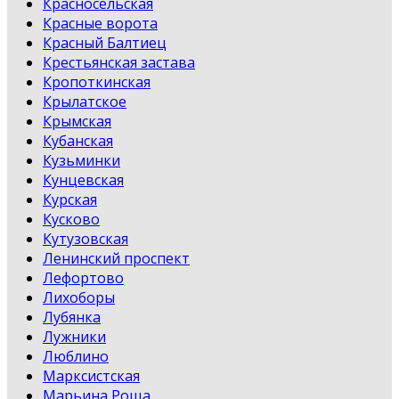
Красносельская
Красные ворота
Красный Балтиец
Крестьянская застава
Кропоткинская
Крылатское
Крымская
Кубанская
Кузьминки
Кунцевская
Курская
Кусково
Кутузовская
Ленинский проспект
Лефортово
Лихоборы
Лубянка
Лужники
Люблино
Марксистская
Марьина Роща