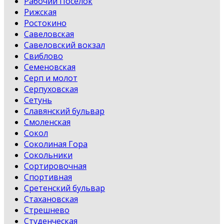
Рабочий Поселок
Рижская
Ростокино
Савеловская
Савеловский вокзал
Свиблово
Семеновская
Серп и молот
Серпуховская
Сетунь
Славянский бульвар
Смоленская
Сокол
Соколиная Гора
Сокольники
Сортировочная
Спортивная
Сретенский бульвар
Стахановская
Стрешнево
Студенческая