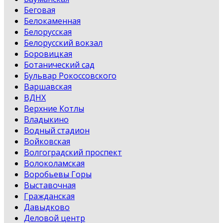
Беговая
Белокаменная
Белорусская
Белорусский вокзал
Боровицкая
Ботанический сад
Бульвар Рокоссовского
Варшавская
ВДНХ
Верхние Котлы
Владыкино
Водный стадион
Войковская
Волгоградский проспект
Волоколамская
Воробьевы Горы
Выставочная
Гражданская
Давыдково
Деловой центр