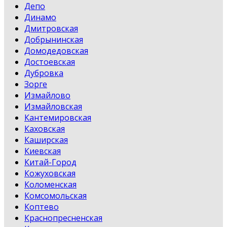
Депо
Динамо
Дмитровская
Добрынинская
Домодедовская
Достоевская
Дубровка
Зорге
Измайлово
Измайловская
Кантемировская
Каховская
Каширская
Киевская
Китай-Город
Кожуховская
Коломенская
Комсомольская
Коптево
Краснопресненская