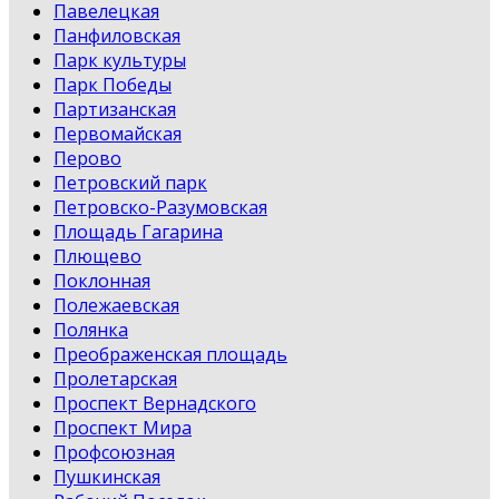
Павелецкая
Панфиловская
Парк культуры
Парк Победы
Партизанская
Первомайская
Перово
Петровский парк
Петровско-Разумовская
Площадь Гагарина
Плющево
Поклонная
Полежаевская
Полянка
Преображенская площадь
Пролетарская
Проспект Вернадского
Проспект Мира
Профсоюзная
Пушкинская