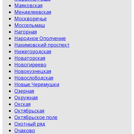
Маяковская
Менделеевская
Москворечье
Моссельмаш
Нагорная
Народное Ополчение
Нахимовский проспект
Нижегородская
Новаторская
Новогиреево
Новокузнецкая
Новослободская
Новые Черемушки
Озерная
Окружная
Окская
Октябрьская
Октябрьское поле
Охотный ряд
Очаково