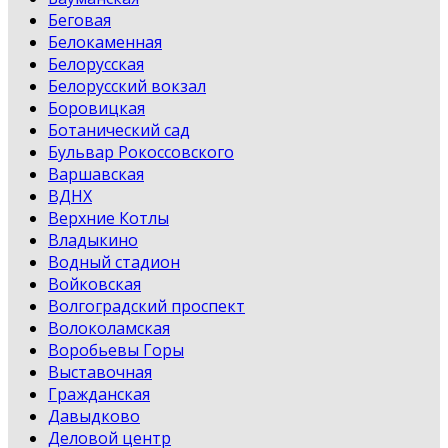
Беговая
Белокаменная
Белорусская
Белорусский вокзал
Боровицкая
Ботанический сад
Бульвар Рокоссовского
Варшавская
ВДНХ
Верхние Котлы
Владыкино
Водный стадион
Войковская
Волгоградский проспект
Волоколамская
Воробьевы Горы
Выставочная
Гражданская
Давыдково
Деловой центр