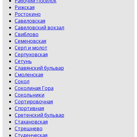
Рабочий Поселок
Рижская
Ростокино
Савеловская
Савеловский вокзал
Свиблово
Семеновская
Серп и молот
Серпуховская
Сетунь
Славянский бульвар
Смоленская
Сокол
Соколиная Гора
Сокольники
Сортировочная
Спортивная
Сретенский бульвар
Стахановская
Стрешнево
Студенческая