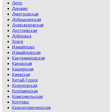
Депо
Динамо
Дмитровская
Добрынинская
Домодедовская
Достоевская
Дубровка
Зорге
Измайлово
Измайловская
Кантемировская
Каховская
Каширская
Киевская
Китай-Город
Кожуховская
Коломенская
Комсомольская
Коптево
Краснопресненская