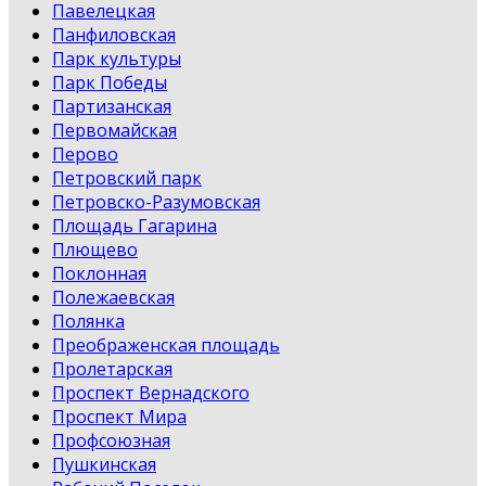
Павелецкая
Панфиловская
Парк культуры
Парк Победы
Партизанская
Первомайская
Перово
Петровский парк
Петровско-Разумовская
Площадь Гагарина
Плющево
Поклонная
Полежаевская
Полянка
Преображенская площадь
Пролетарская
Проспект Вернадского
Проспект Мира
Профсоюзная
Пушкинская