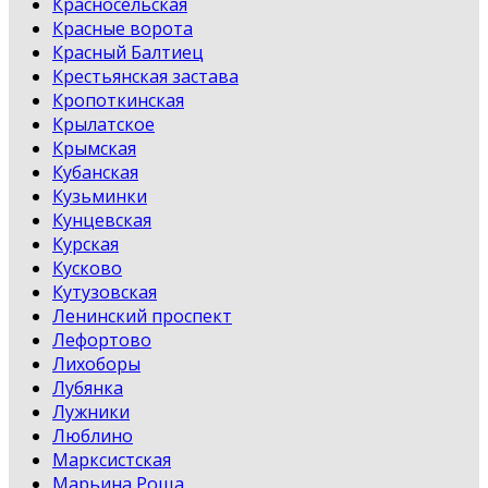
Красносельская
Красные ворота
Красный Балтиец
Крестьянская застава
Кропоткинская
Крылатское
Крымская
Кубанская
Кузьминки
Кунцевская
Курская
Кусково
Кутузовская
Ленинский проспект
Лефортово
Лихоборы
Лубянка
Лужники
Люблино
Марксистская
Марьина Роща