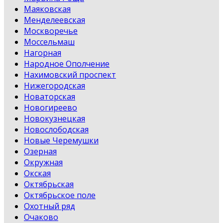
Маяковская
Менделеевская
Москворечье
Моссельмаш
Нагорная
Народное Ополчение
Нахимовский проспект
Нижегородская
Новаторская
Новогиреево
Новокузнецкая
Новослободская
Новые Черемушки
Озерная
Окружная
Окская
Октябрьская
Октябрьское поле
Охотный ряд
Очаково