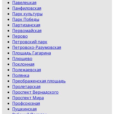
Павелецкая
Панфиловская
Парк культуры
Парк Победы
Партизанская
Первомайская
Перово
Петровский парк
Петровско-Разумовская
Площадь Гагарина
Плющево
Поклонная
Полежаевская
Полянка
Преображенская площадь
Пролетарская
Проспект Вернадского
Проспект Мира
Профсоюзная
Пушкинская