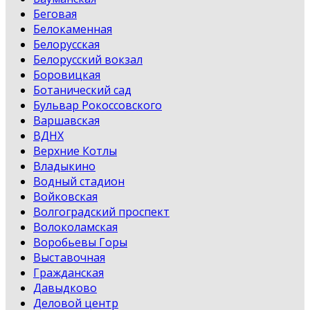
Беговая
Белокаменная
Белорусская
Белорусский вокзал
Боровицкая
Ботанический сад
Бульвар Рокоссовского
Варшавская
ВДНХ
Верхние Котлы
Владыкино
Водный стадион
Войковская
Волгоградский проспект
Волоколамская
Воробьевы Горы
Выставочная
Гражданская
Давыдково
Деловой центр