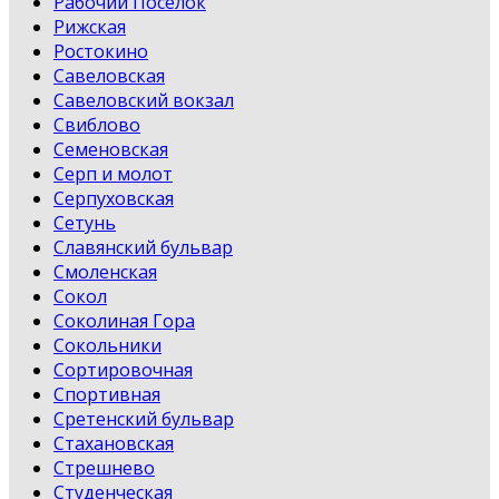
Рабочий Поселок
Рижская
Ростокино
Савеловская
Савеловский вокзал
Свиблово
Семеновская
Серп и молот
Серпуховская
Сетунь
Славянский бульвар
Смоленская
Сокол
Соколиная Гора
Сокольники
Сортировочная
Спортивная
Сретенский бульвар
Стахановская
Стрешнево
Студенческая