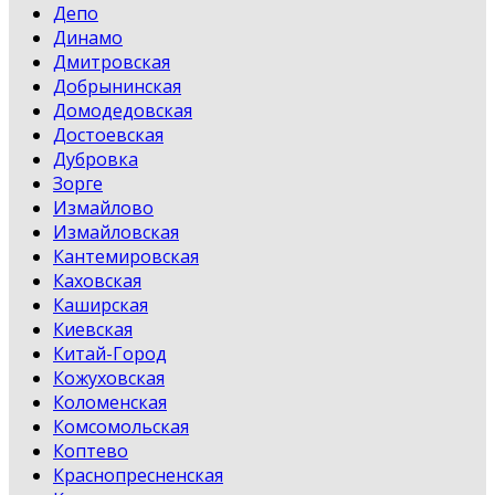
Депо
Динамо
Дмитровская
Добрынинская
Домодедовская
Достоевская
Дубровка
Зорге
Измайлово
Измайловская
Кантемировская
Каховская
Каширская
Киевская
Китай-Город
Кожуховская
Коломенская
Комсомольская
Коптево
Краснопресненская