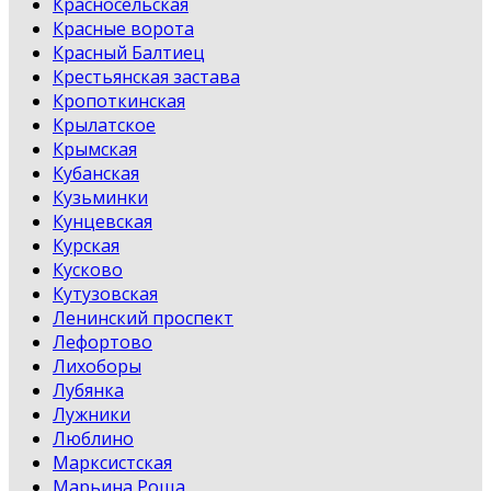
Красносельская
Красные ворота
Красный Балтиец
Крестьянская застава
Кропоткинская
Крылатское
Крымская
Кубанская
Кузьминки
Кунцевская
Курская
Кусково
Кутузовская
Ленинский проспект
Лефортово
Лихоборы
Лубянка
Лужники
Люблино
Марксистская
Марьина Роща