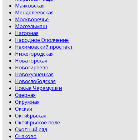
Маяковская
Менделеевская
Москворечье
Моссельмаш
Нагорная
Народное Ополчение
Нахимовский проспект
Нижегородская
Новаторская
Новогиреево
Новокузнецкая
Новослободская
Новые Черемушки
Озерная
Окружная
Окская
Октябрьская
Октябрьское поле
Охотный ряд
Очаково