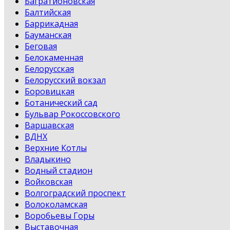
Багратионовская
Балтийская
Баррикадная
Бауманская
Беговая
Белокаменная
Белорусская
Белорусский вокзал
Боровицкая
Ботанический сад
Бульвар Рокоссовского
Варшавская
ВДНХ
Верхние Котлы
Владыкино
Водный стадион
Войковская
Волгоградский проспект
Волоколамская
Воробьевы Горы
Выставочная