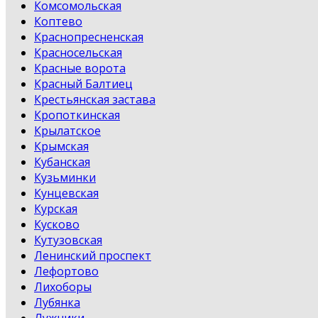
Комсомольская
Коптево
Краснопресненская
Красносельская
Красные ворота
Красный Балтиец
Крестьянская застава
Кропоткинская
Крылатское
Крымская
Кубанская
Кузьминки
Кунцевская
Курская
Кусково
Кутузовская
Ленинский проспект
Лефортово
Лихоборы
Лубянка