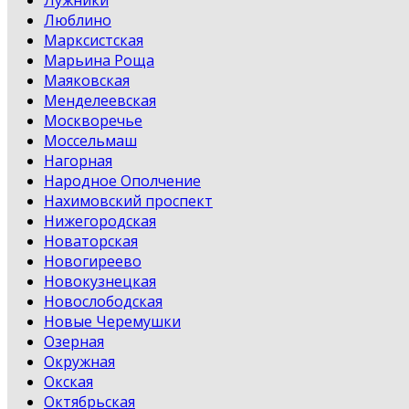
Лужники
Люблино
Марксистская
Марьина Роща
Маяковская
Менделеевская
Москворечье
Моссельмаш
Нагорная
Народное Ополчение
Нахимовский проспект
Нижегородская
Новаторская
Новогиреево
Новокузнецкая
Новослободская
Новые Черемушки
Озерная
Окружная
Окская
Октябрьская