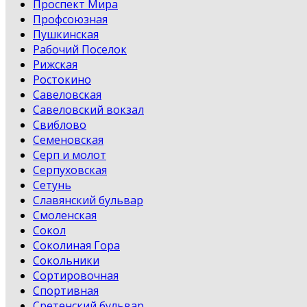
Проспект Мира
Профсоюзная
Пушкинская
Рабочий Поселок
Рижская
Ростокино
Савеловская
Савеловский вокзал
Свиблово
Семеновская
Серп и молот
Серпуховская
Сетунь
Славянский бульвар
Смоленская
Сокол
Соколиная Гора
Сокольники
Сортировочная
Спортивная
Сретенский бульвар