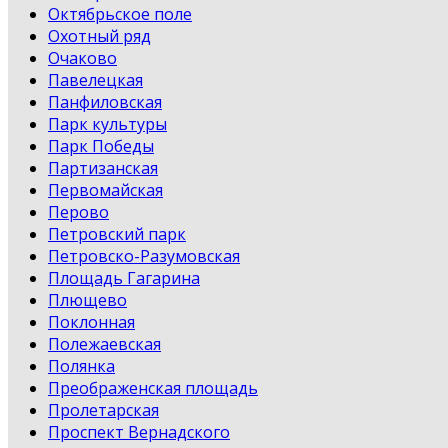
Октябрьское поле
Охотный ряд
Очаково
Павелецкая
Панфиловская
Парк культуры
Парк Победы
Партизанская
Первомайская
Перово
Петровский парк
Петровско-Разумовская
Площадь Гагарина
Плющево
Поклонная
Полежаевская
Полянка
Преображенская площадь
Пролетарская
Проспект Вернадского