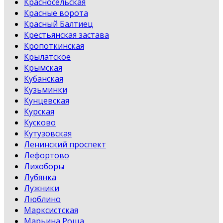
Красносельская
Красные ворота
Красный Балтиец
Крестьянская застава
Кропоткинская
Крылатское
Крымская
Кубанская
Кузьминки
Кунцевская
Курская
Кусково
Кутузовская
Ленинский проспект
Лефортово
Лихоборы
Лубянка
Лужники
Люблино
Марксистская
Марьина Роща