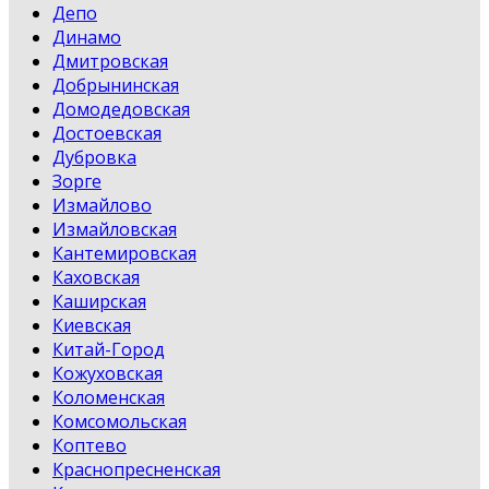
Депо
Динамо
Дмитровская
Добрынинская
Домодедовская
Достоевская
Дубровка
Зорге
Измайлово
Измайловская
Кантемировская
Каховская
Каширская
Киевская
Китай-Город
Кожуховская
Коломенская
Комсомольская
Коптево
Краснопресненская