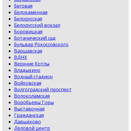
Беговая
Белокаменная
Белорусская
Белорусский вокзал
Боровицкая
Ботанический сад
Бульвар Рокоссовского
Варшавская
ВДНХ
Верхние Котлы
Владыкино
Водный стадион
Войковская
Волгоградский проспект
Волоколамская
Воробьевы Горы
Выставочная
Гражданская
Давыдково
Деловой центр