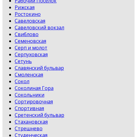
Рабочий Поселок
Рижская
Ростокино
Савеловская
Савеловский вокзал
Свиблово
Семеновская
Серп и молот
Серпуховская
Сетунь
Славянский бульвар
Смоленская
Сокол
Соколиная Гора
Сокольники
Сортировочная
Спортивная
Сретенский бульвар
Стахановская
Стрешнево
Студенческая