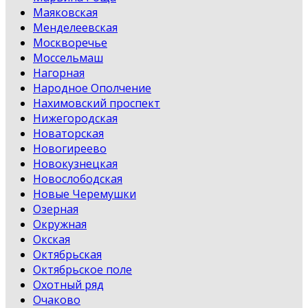
Маяковская
Менделеевская
Москворечье
Моссельмаш
Нагорная
Народное Ополчение
Нахимовский проспект
Нижегородская
Новаторская
Новогиреево
Новокузнецкая
Новослободская
Новые Черемушки
Озерная
Окружная
Окская
Октябрьская
Октябрьское поле
Охотный ряд
Очаково