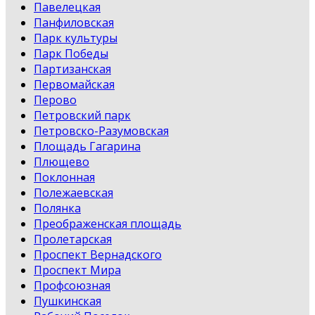
Павелецкая
Панфиловская
Парк культуры
Парк Победы
Партизанская
Первомайская
Перово
Петровский парк
Петровско-Разумовская
Площадь Гагарина
Плющево
Поклонная
Полежаевская
Полянка
Преображенская площадь
Пролетарская
Проспект Вернадского
Проспект Мира
Профсоюзная
Пушкинская