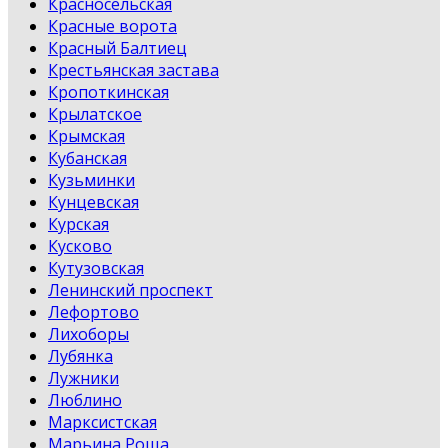
Красносельская
Красные ворота
Красный Балтиец
Крестьянская застава
Кропоткинская
Крылатское
Крымская
Кубанская
Кузьминки
Кунцевская
Курская
Кусково
Кутузовская
Ленинский проспект
Лефортово
Лихоборы
Лубянка
Лужники
Люблино
Марксистская
Марьина Роща