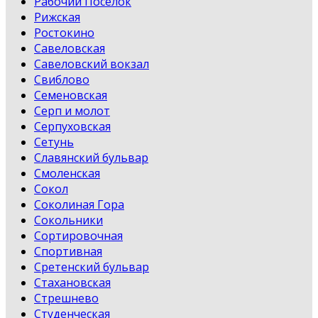
Рабочий Поселок
Рижская
Ростокино
Савеловская
Савеловский вокзал
Свиблово
Семеновская
Серп и молот
Серпуховская
Сетунь
Славянский бульвар
Смоленская
Сокол
Соколиная Гора
Сокольники
Сортировочная
Спортивная
Сретенский бульвар
Стахановская
Стрешнево
Студенческая