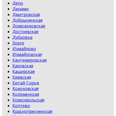
Депо
Динамо
Дмитровская
Добрынинская
Домодедовская
Достоевская
Дубровка
Зорге
Измайлово
Измайловская
Кантемировская
Каховская
Каширская
Киевская
Китай-Город
Кожуховская
Коломенская
Комсомольская
Коптево
Краснопресненская