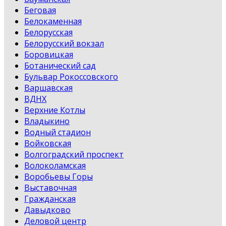
Беговая
Белокаменная
Белорусская
Белорусский вокзал
Боровицкая
Ботанический сад
Бульвар Рокоссовского
Варшавская
ВДНХ
Верхние Котлы
Владыкино
Водный стадион
Войковская
Волгоградский проспект
Волоколамская
Воробьевы Горы
Выставочная
Гражданская
Давыдково
Деловой центр