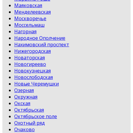
Маяковская
Менделеевская
Москворечье
Моссельмаш
Нагорная
Народное Ополчение
Нахимовский проспект
Нижегородская
Новаторская
Новогиреево
Новокузнецкая
Новослободская
Новые Черемушки
Озерная
Окружная
Окская
Октябрьская
Октябрьское поле
Охотный ряд
Очаково