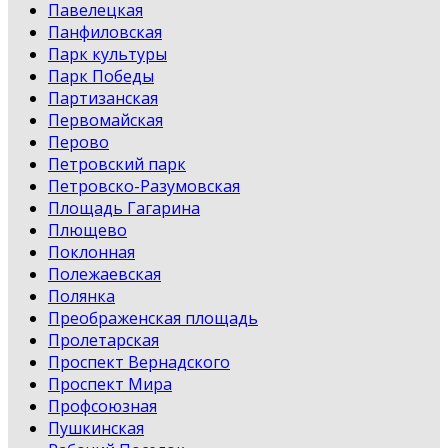
Павелецкая
Панфиловская
Парк культуры
Парк Победы
Партизанская
Первомайская
Перово
Петровский парк
Петровско-Разумовская
Площадь Гагарина
Плющево
Поклонная
Полежаевская
Полянка
Преображенская площадь
Пролетарская
Проспект Вернадского
Проспект Мира
Профсоюзная
Пушкинская