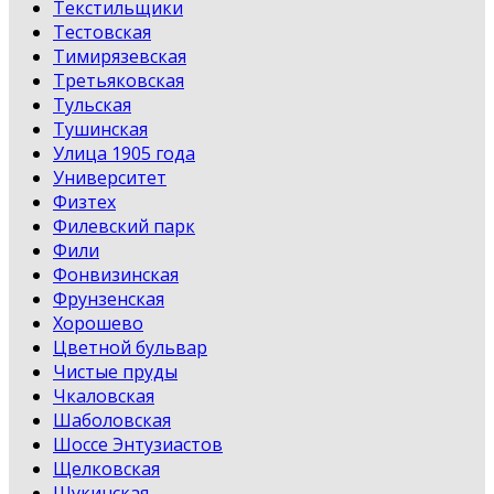
Текстильщики
Тестовская
Тимирязевская
Третьяковская
Тульская
Тушинская
Улица 1905 года
Университет
Физтех
Филевский парк
Фили
Фонвизинская
Фрунзенская
Хорошево
Цветной бульвар
Чистые пруды
Чкаловская
Шаболовская
Шоссе Энтузиастов
Щелковская
Щукинская