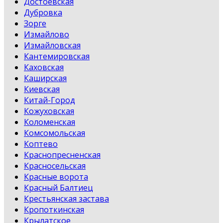
Достоевская
Дубровка
Зорге
Измайлово
Измайловская
Кантемировская
Каховская
Каширская
Киевская
Китай-Город
Кожуховская
Коломенская
Комсомольская
Коптево
Краснопресненская
Красносельская
Красные ворота
Красный Балтиец
Крестьянская застава
Кропоткинская
Крылатское