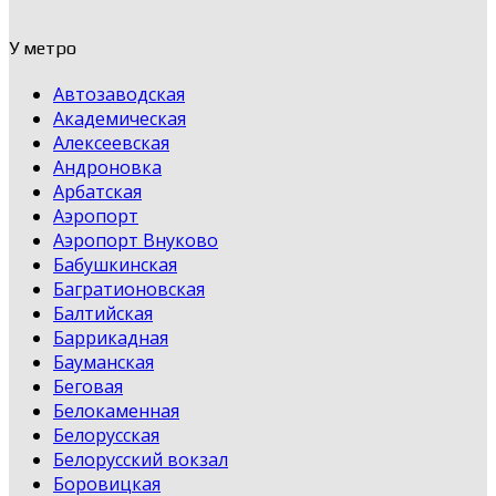
У метро
Автозаводская
Академическая
Алексеевская
Андроновка
Арбатская
Аэропорт
Аэропорт Внуково
Бабушкинская
Багратионовская
Балтийская
Баррикадная
Бауманская
Беговая
Белокаменная
Белорусская
Белорусский вокзал
Боровицкая