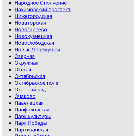
Народное Ополчение
Нахимовский проспект
Нижегородская
Новаторская
Новогиреево
Новокузнецкая
Новослободская
Новые Черемушки
Озерная
Окружная
Окская
Октябрьская
Октябрьское поле
Охотный ряд
Очаково
Павелецкая
Панфиловская
Парк культуры
Парк Победы
Партизанская