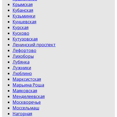
Крымская
Кубанская
Кузьминки
Кунцевская
Курская
Кусково
Кутузовская
Ленинский проспект
Лефортово
Лихоборы
Лубянка
Лужники
Люблино
Марксистская
Марьина Роща
Маяковская
Менделеевская
Москворечье
Моссельмаш
Нагорная