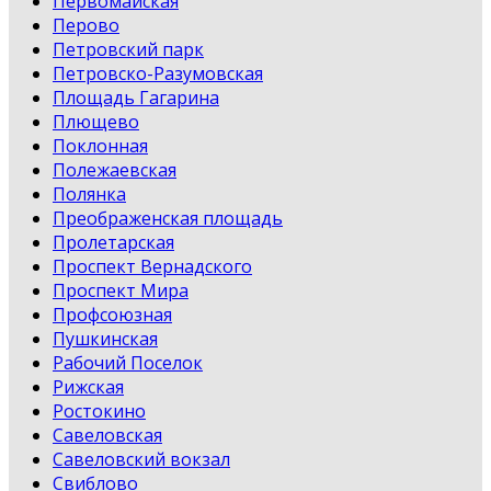
Первомайская
Перово
Петровский парк
Петровско-Разумовская
Площадь Гагарина
Плющево
Поклонная
Полежаевская
Полянка
Преображенская площадь
Пролетарская
Проспект Вернадского
Проспект Мира
Профсоюзная
Пушкинская
Рабочий Поселок
Рижская
Ростокино
Савеловская
Савеловский вокзал
Свиблово