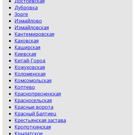
Достоевская
Дубровка
Зорге
Измайлово
Измайловская
Кантемировская
Каховская
Каширская
Киевская
Китай-Город
Кожуховская
Коломенская
Комсомольская
Коптево
Краснопресненская
Красносельская
Красные ворота
Красный Балтиец
Крестьянская застава
Кропоткинская
Крылатское