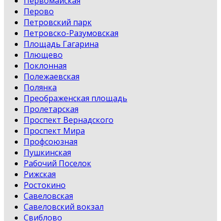
Первомайская
Перово
Петровский парк
Петровско-Разумовская
Площадь Гагарина
Плющево
Поклонная
Полежаевская
Полянка
Преображенская площадь
Пролетарская
Проспект Вернадского
Проспект Мира
Профсоюзная
Пушкинская
Рабочий Поселок
Рижская
Ростокино
Савеловская
Савеловский вокзал
Свиблово