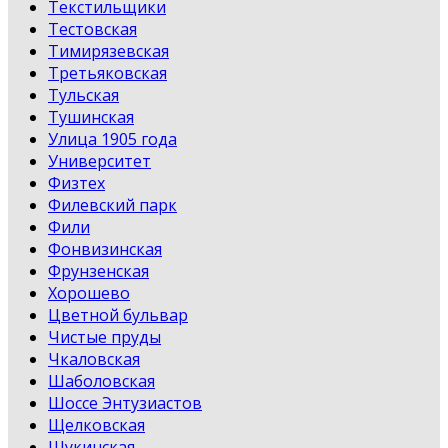
Текстильщики
Тестовская
Тимирязевская
Третьяковская
Тульская
Тушинская
Улица 1905 года
Университет
Физтех
Филевский парк
Фили
Фонвизинская
Фрунзенская
Хорошево
Цветной бульвар
Чистые пруды
Чкаловская
Шаболовская
Шоссе Энтузиастов
Щелковская
Щукинская