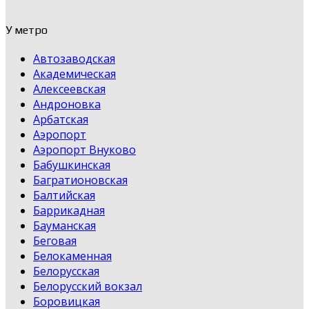
У метро
Автозаводская
Академическая
Алексеевская
Андроновка
Арбатская
Аэропорт
Аэропорт Внуково
Бабушкинская
Багратионовская
Балтийская
Баррикадная
Бауманская
Беговая
Белокаменная
Белорусская
Белорусский вокзал
Боровицкая