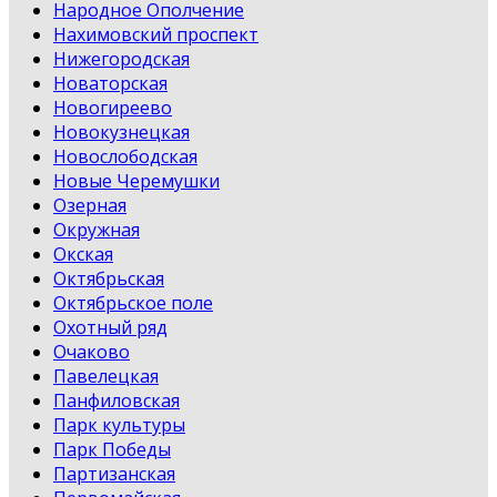
Народное Ополчение
Нахимовский проспект
Нижегородская
Новаторская
Новогиреево
Новокузнецкая
Новослободская
Новые Черемушки
Озерная
Окружная
Окская
Октябрьская
Октябрьское поле
Охотный ряд
Очаково
Павелецкая
Панфиловская
Парк культуры
Парк Победы
Партизанская