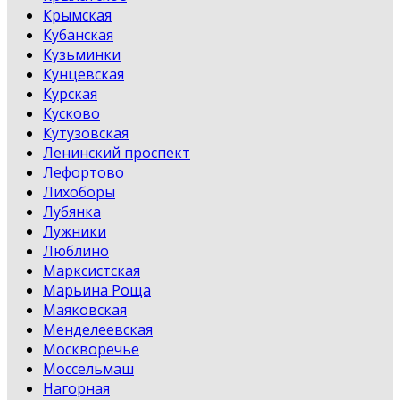
Крымская
Кубанская
Кузьминки
Кунцевская
Курская
Кусково
Кутузовская
Ленинский проспект
Лефортово
Лихоборы
Лубянка
Лужники
Люблино
Марксистская
Марьина Роща
Маяковская
Менделеевская
Москворечье
Моссельмаш
Нагорная